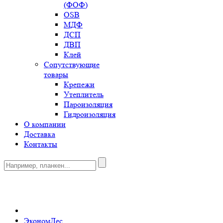
(ФОФ)
OSB
МДФ
ДСП
ДВП
Клей
Сопутствующие
товары
Крепежи
Утеплитель
Пароизоляция
Гидроизоляция
О компании
Доставка
Контакты
0
ЭкономЛес