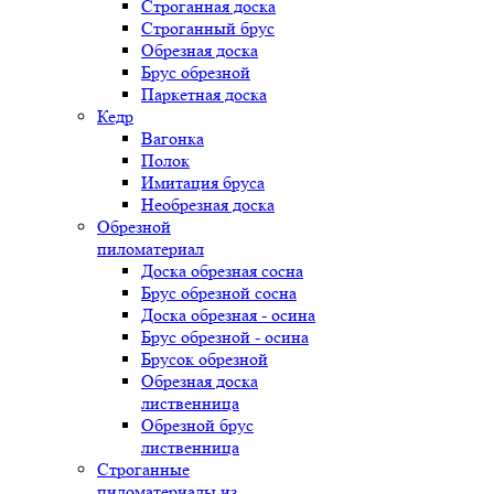
Строганная доска
Строганный брус
Обрезная доска
Брус обрезной
Паркетная доска
Кедр
Вагонка
Полок
Имитация бруса
Необрезная доска
Обрезной
пиломатериал
Доска обрезная сосна
Брус обрезной сосна
Доска обрезная - осина
Брус обрезной - осина
Брусок обрезной
Обрезная доска
лиственница
Обрезной брус
лиственница
Строганные
пиломатериалы из