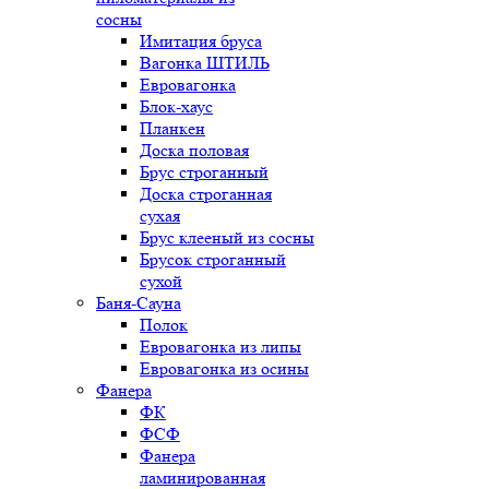
сосны
Имитация бруса
Вагонка ШТИЛЬ
Евровагонка
Блок-хаус
Планкен
Доска половая
Брус строганный
Доска строганная
сухая
Брус клееный из сосны
Брусок строганный
сухой
Баня-Сауна
Полок
Евровагонка из липы
Евровагонка из осины
Фанера
ФК
ФСФ
Фанера
ламинированная