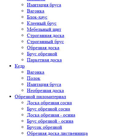
Имитация бруса
Вагонка
Блок-хаус
Клееный брус
Мебельный щит
Строганная доска
Строганный брус
Обрезная доска
Брус обрезной
Паркетная доска
Кедр
Вагонка
Полок
Имитация бруса
Необрезная доска
Обрезной пиломатериал
Доска обрезная сосна
Брус обрезной сосна
Доска обрезная - осина
Брус обрезной - осина
Брусок обрезной
Обрезная доска лиственница