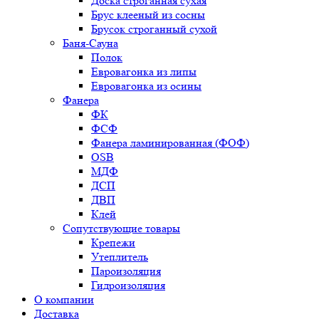
Доска строганная сухая
Брус клееный из сосны
Брусок строганный сухой
Баня-Сауна
Полок
Евровагонка из липы
Евровагонка из осины
Фанера
ФК
ФСФ
Фанера ламинированная (ФОФ)
OSB
МДФ
ДСП
ДВП
Клей
Сопутствующие товары
Крепежи
Утеплитель
Пароизоляция
Гидроизоляция
О компании
Доставка