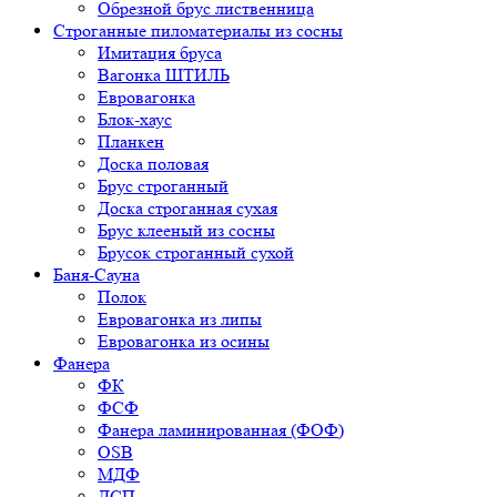
Обрезной брус лиственница
Строганные пиломатериалы из сосны
Имитация бруса
Вагонка ШТИЛЬ
Евровагонка
Блок-хаус
Планкен
Доска половая
Брус строганный
Доска строганная сухая
Брус клееный из сосны
Брусок строганный сухой
Баня-Сауна
Полок
Евровагонка из липы
Евровагонка из осины
Фанера
ФК
ФСФ
Фанера ламинированная (ФОФ)
OSB
МДФ
ДСП