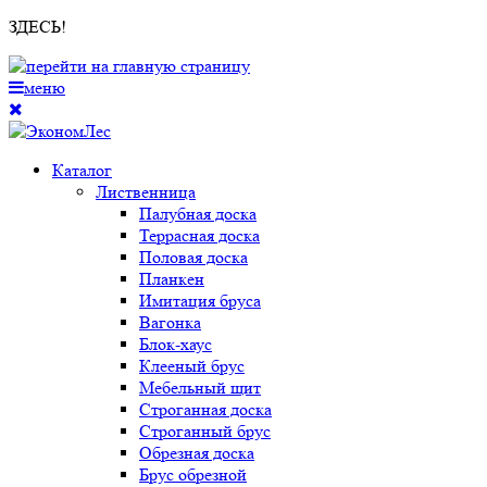
ЗДЕСЬ!
меню
Каталог
Лиственница
Палубная доска
Террасная доска
Половая доска
Планкен
Имитация бруса
Вагонка
Блок-хаус
Клееный брус
Мебельный щит
Строганная доска
Строганный брус
Обрезная доска
Брус обрезной