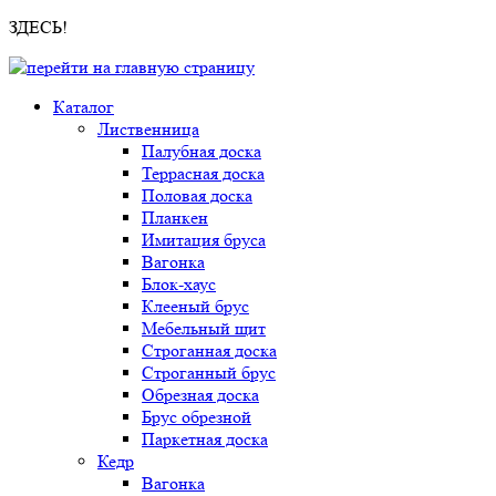
ЗДЕСЬ!
Каталог
Лиственница
Палубная доска
Террасная доска
Половая доска
Планкен
Имитация бруса
Вагонка
Блок-хаус
Клееный брус
Мебельный щит
Строганная доска
Строганный брус
Обрезная доска
Брус обрезной
Паркетная доска
Кедр
Вагонка