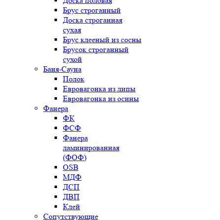
Доска половая
Брус строганный
Доска строганная
сухая
Брус клееный из сосны
Брусок строганный
сухой
Баня-Сауна
Полок
Евровагонка из липы
Евровагонка из осины
Фанера
ФК
ФСФ
Фанера
ламинированная
(ФОФ)
OSB
МДФ
ДСП
ДВП
Клей
Сопутствующие