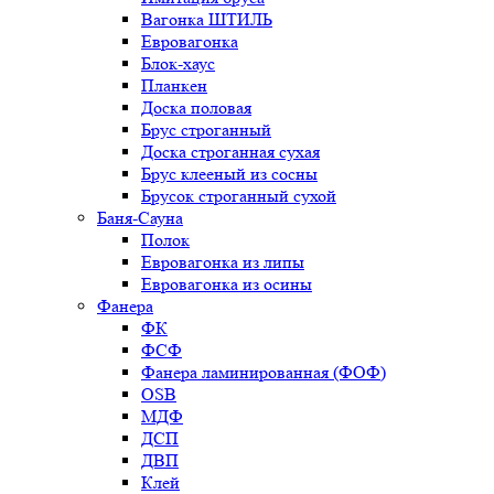
Вагонка ШТИЛЬ
Евровагонка
Блок-хаус
Планкен
Доска половая
Брус строганный
Доска строганная сухая
Брус клееный из сосны
Брусок строганный сухой
Баня-Сауна
Полок
Евровагонка из липы
Евровагонка из осины
Фанера
ФК
ФСФ
Фанера ламинированная (ФОФ)
OSB
МДФ
ДСП
ДВП
Клей