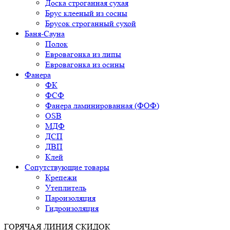
Доска строганная сухая
Брус клееный из сосны
Брусок строганный сухой
Баня-Сауна
Полок
Евровагонка из липы
Евровагонка из осины
Фанера
ФК
ФСФ
Фанера ламинированная (ФОФ)
OSB
МДФ
ДСП
ДВП
Клей
Сопутствующие товары
Крепежи
Утеплитель
Пароизоляция
Гидроизоляция
ГОРЯЧАЯ ЛИНИЯ СКИДОК