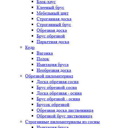
Блок-хаус
Клееный брус
Мебельный щит
Строганная доска
Строганный брус
Обрезная доска
Брус обрезной
Паркетная доска
Кедр
Вагонка
Полок
Имитация бруса
Необрезная доска
Обрезной пиломатериал
Доска обрезная сосна
Брус обрезной сосна
Доска обрезная - осина
Брус обрезной - осина
Брусок обрезной
Обрезная доска лиственница
Обрезной брус лиственница
Строганные пиломатериалы из сосны
Имитация бруса