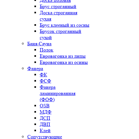
Доска половая
Брус строганный
Доска строганная
сухая
Брус клееный из сосны
Брусок строганный
сухой
Баня-Сауна
Полок
Евровагонка из липы
Евровагонка из осины
Фанера
ФК
ФСФ
Фанера
ламинированная
(ФОФ)
OSB
МДФ
ДСП
ДВП
Клей
Сопутствующие