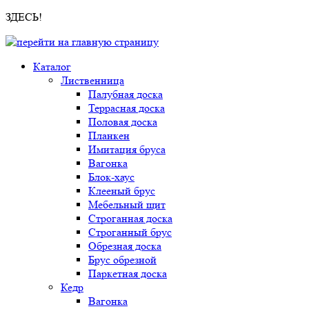
ЗДЕСЬ!
Каталог
Лиственница
Палубная доска
Террасная доска
Половая доска
Планкен
Имитация бруса
Вагонка
Блок-хаус
Клееный брус
Мебельный щит
Строганная доска
Строганный брус
Обрезная доска
Брус обрезной
Паркетная доска
Кедр
Вагонка