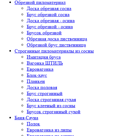
Обрезной пиломатериал
Доска обрезная сосна
Брус обрезной сосна
Доска обрезная - осина
Брус обрезной - осина
Брусок обрезной
Обрезная доска лиственница
Обрезной брус лиственница
Строганные пиломатериалы из сосны
Имитация бруса
Вагонка ШТИЛЬ
Евровагонка
Блок-хаус
Планкен
Доска половая
Брус строганный
Доска строганная сухая
Брус клееный из сосны
Брусок строганный сухой
Баня-Сауна
Полок
Евровагонка из липы
Евровагонка из осины