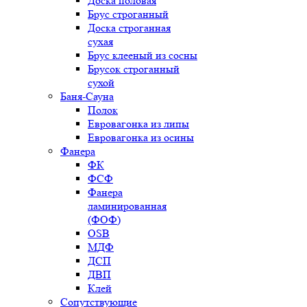
Доска половая
Брус строганный
Доска строганная
сухая
Брус клееный из сосны
Брусок строганный
сухой
Баня-Сауна
Полок
Евровагонка из липы
Евровагонка из осины
Фанера
ФК
ФСФ
Фанера
ламинированная
(ФОФ)
OSB
МДФ
ДСП
ДВП
Клей
Сопутствующие