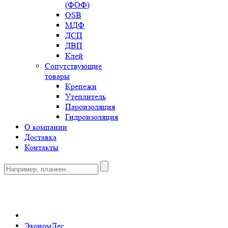
(ФОФ)
OSB
МДФ
ДСП
ДВП
Клей
Сопутствующие
товары
Крепежи
Утеплитель
Пароизоляция
Гидроизоляция
О компании
Доставка
Контакты
0
ЭкономЛес