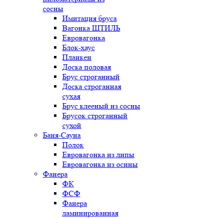
сосны
Имитация бруса
Вагонка ШТИЛЬ
Евровагонка
Блок-хаус
Планкен
Доска половая
Брус строганный
Доска строганная
сухая
Брус клееный из сосны
Брусок строганный
сухой
Баня-Сауна
Полок
Евровагонка из липы
Евровагонка из осины
Фанера
ФК
ФСФ
Фанера
ламинированная