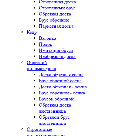
Строганная доска
Строганный брус
Обрезная доска
Брус обрезной
Паркетная доска
Кедр
Вагонка
Полок
Имитация бруса
Необрезная доска
Обрезной
пиломатериал
Доска обрезная сосна
Брус обрезной сосна
Доска обрезная - осина
Брус обрезной - осина
Брусок обрезной
Обрезная доска
лиственница
Обрезной брус
лиственница
Строганные
пиломатериалы из