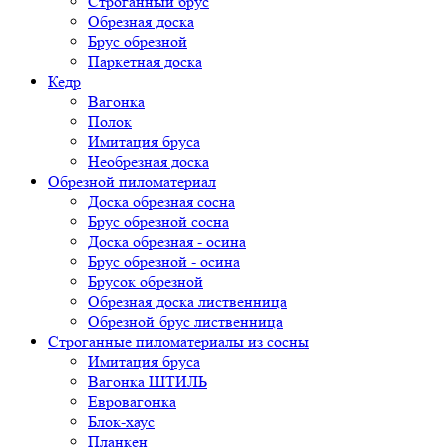
Строганный брус
Обрезная доска
Брус обрезной
Паркетная доска
Кедр
Вагонка
Полок
Имитация бруса
Необрезная доска
Обрезной пиломатериал
Доска обрезная сосна
Брус обрезной сосна
Доска обрезная - осина
Брус обрезной - осина
Брусок обрезной
Обрезная доска лиственница
Обрезной брус лиственница
Строганные пиломатериалы из сосны
Имитация бруса
Вагонка ШТИЛЬ
Евровагонка
Блок-хаус
Планкен