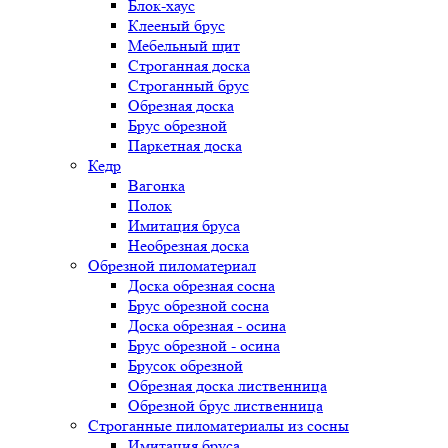
Блок-хаус
Клееный брус
Мебельный щит
Строганная доска
Строганный брус
Обрезная доска
Брус обрезной
Паркетная доска
Кедр
Вагонка
Полок
Имитация бруса
Необрезная доска
Обрезной пиломатериал
Доска обрезная сосна
Брус обрезной сосна
Доска обрезная - осина
Брус обрезной - осина
Брусок обрезной
Обрезная доска лиственница
Обрезной брус лиственница
Строганные пиломатериалы из сосны
Имитация бруса