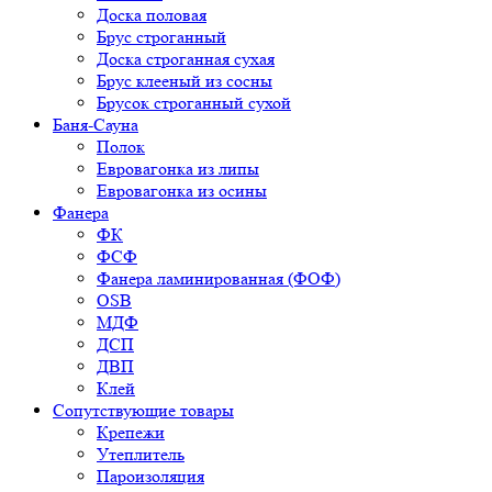
Доска половая
Брус строганный
Доска строганная сухая
Брус клееный из сосны
Брусок строганный сухой
Баня-Сауна
Полок
Евровагонка из липы
Евровагонка из осины
Фанера
ФК
ФСФ
Фанера ламинированная (ФОФ)
OSB
МДФ
ДСП
ДВП
Клей
Сопутствующие товары
Крепежи
Утеплитель
Пароизоляция