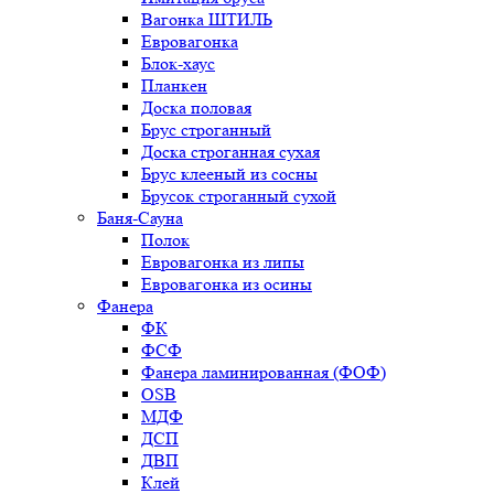
Вагонка ШТИЛЬ
Евровагонка
Блок-хаус
Планкен
Доска половая
Брус строганный
Доска строганная сухая
Брус клееный из сосны
Брусок строганный сухой
Баня-Сауна
Полок
Евровагонка из липы
Евровагонка из осины
Фанера
ФК
ФСФ
Фанера ламинированная (ФОФ)
OSB
МДФ
ДСП
ДВП
Клей