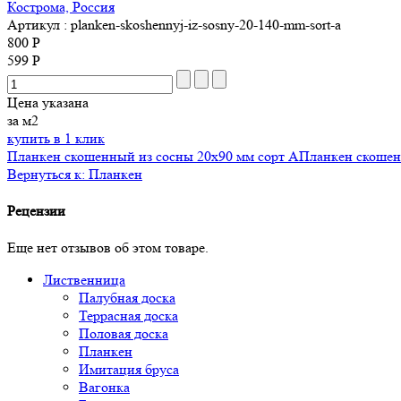
Кострома, Россия
Артикул
: planken-skoshennyj-iz-sosny-20-140-mm-sort-a
800 Р
599 Р
Цена указана
за м2
купить в 1 клик
Планкен скошенный из сосны 20x90 мм сорт A
Планкен скошен
Вернуться к: Планкен
Рецензии
Еще нет отзывов об этом товаре.
Лиственница
Палубная доска
Террасная доска
Половая доска
Планкен
Имитация бруса
Вагонка