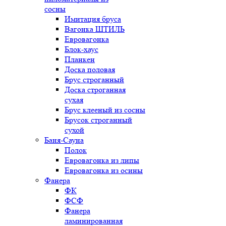
сосны
Имитация бруса
Вагонка ШТИЛЬ
Евровагонка
Блок-хаус
Планкен
Доска половая
Брус строганный
Доска строганная
сухая
Брус клееный из сосны
Брусок строганный
сухой
Баня-Сауна
Полок
Евровагонка из липы
Евровагонка из осины
Фанера
ФК
ФСФ
Фанера
ламинированная