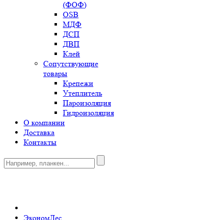
(ФОФ)
OSB
МДФ
ДСП
ДВП
Клей
Сопутствующие
товары
Крепежи
Утеплитель
Пароизоляция
Гидроизоляция
О компании
Доставка
Контакты
0
ЭкономЛес