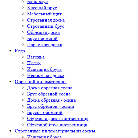
Блок-хаус
Клееный брус
Мебельный щит
Строганная доска
Строганный брус
Обрезная доска
Брус обрезной
Паркетная доска
Кедр
Вагонка
Полок
Имитация бруса
Необрезная доска
Обрезной пиломатериал
Доска обрезная сосна
Брус обрезной сосна
Доска обрезная - осина
Брус обрезной - осина
Брусок обрезной
Обрезная доска лиственница
Обрезной брус лиственница
Строганные пиломатериалы из сосны
Имитация бруса