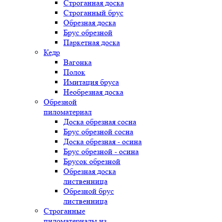
Строганная доска
Строганный брус
Обрезная доска
Брус обрезной
Паркетная доска
Кедр
Вагонка
Полок
Имитация бруса
Необрезная доска
Обрезной
пиломатериал
Доска обрезная сосна
Брус обрезной сосна
Доска обрезная - осина
Брус обрезной - осина
Брусок обрезной
Обрезная доска
лиственница
Обрезной брус
лиственница
Строганные
пиломатериалы из