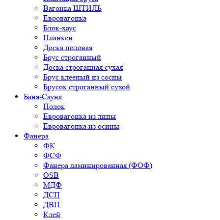
Вагонка ШТИЛЬ
Евровагонка
Блок-хаус
Планкен
Доска половая
Брус строганный
Доска строганная сухая
Брус клееный из сосны
Брусок строганный сухой
Баня-Сауна
Полок
Евровагонка из липы
Евровагонка из осины
Фанера
ФК
ФСФ
Фанера ламинированная (ФОФ)
OSB
МДФ
ДСП
ДВП
Клей