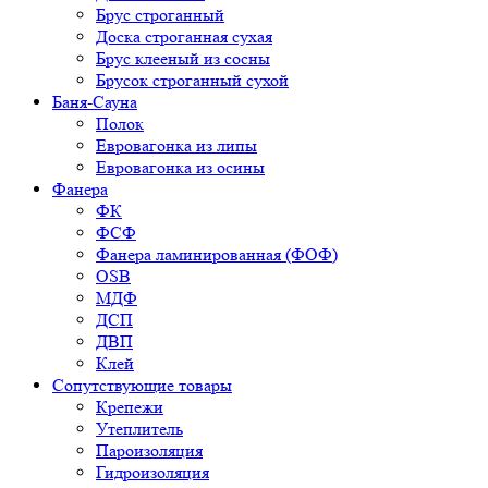
Брус строганный
Доска строганная сухая
Брус клееный из сосны
Брусок строганный сухой
Баня-Сауна
Полок
Евровагонка из липы
Евровагонка из осины
Фанера
ФК
ФСФ
Фанера ламинированная (ФОФ)
OSB
МДФ
ДСП
ДВП
Клей
Сопутствующие товары
Крепежи
Утеплитель
Пароизоляция
Гидроизоляция