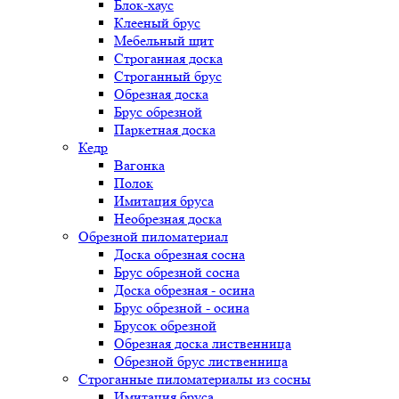
Блок-хаус
Клееный брус
Мебельный щит
Строганная доска
Строганный брус
Обрезная доска
Брус обрезной
Паркетная доска
Кедр
Вагонка
Полок
Имитация бруса
Необрезная доска
Обрезной пиломатериал
Доска обрезная сосна
Брус обрезной сосна
Доска обрезная - осина
Брус обрезной - осина
Брусок обрезной
Обрезная доска лиственница
Обрезной брус лиственница
Строганные пиломатериалы из сосны
Имитация бруса