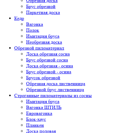
Обрезная доска
Брус обрезной
Паркетная доска
Кедр
Вагонка
Полок
Имитация бруса
Необрезная доска
Обрезной пиломатериал
Доска обрезная сосна
Брус обрезной сосна
Доска обрезная - осина
Брус обрезной - осина
Брусок обрезной
Обрезная доска лиственница
Обрезной брус лиственница
Строганные пиломатериалы из сосны
Имитация бруса
Вагонка ШТИЛЬ
Евровагонка
Блок-хаус
Планкен
Доска половая