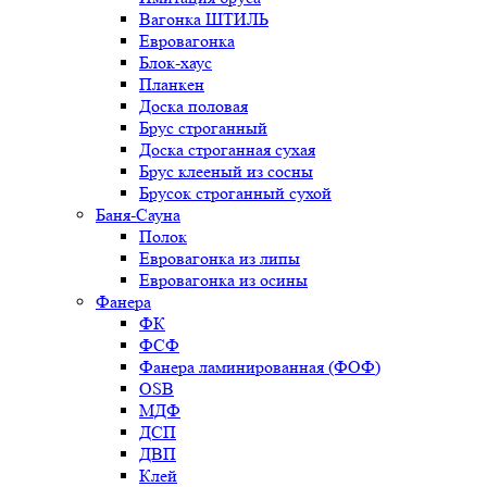
Вагонка ШТИЛЬ
Евровагонка
Блок-хаус
Планкен
Доска половая
Брус строганный
Доска строганная сухая
Брус клееный из сосны
Брусок строганный сухой
Баня-Сауна
Полок
Евровагонка из липы
Евровагонка из осины
Фанера
ФК
ФСФ
Фанера ламинированная (ФОФ)
OSB
МДФ
ДСП
ДВП
Клей