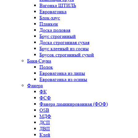
Вагонка ШТИЛЬ
Евровагонка
Блок-хаус
Планкен
Доска половая
Брус строганный
Доска строганная сухая
Брус клееный из сосны
Брусок строганный сухой
Баня-Сауна
Полок
Евровагонка из липы
Евровагонка из осины
Фанера
ФК
ФСФ
Фанера ламинированная (ФОФ)
OSB
МДФ
ДСП
ДВП
Клей