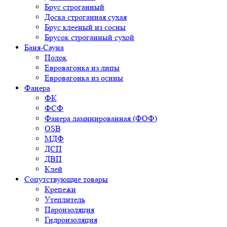
Брус строганный
Доска строганная сухая
Брус клееный из сосны
Брусок строганный сухой
Баня-Сауна
Полок
Евровагонка из липы
Евровагонка из осины
Фанера
ФК
ФСФ
Фанера ламинированная (ФОФ)
OSB
МДФ
ДСП
ДВП
Клей
Сопутствующие товары
Крепежи
Утеплитель
Пароизоляция
Гидроизоляция