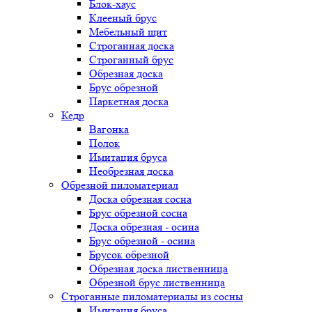
Блок-хаус
Клееный брус
Мебельный щит
Строганная доска
Строганный брус
Обрезная доска
Брус обрезной
Паркетная доска
Кедр
Вагонка
Полок
Имитация бруса
Необрезная доска
Обрезной пиломатериал
Доска обрезная сосна
Брус обрезной сосна
Доска обрезная - осина
Брус обрезной - осина
Брусок обрезной
Обрезная доска лиственница
Обрезной брус лиственница
Строганные пиломатериалы из сосны
Имитация бруса