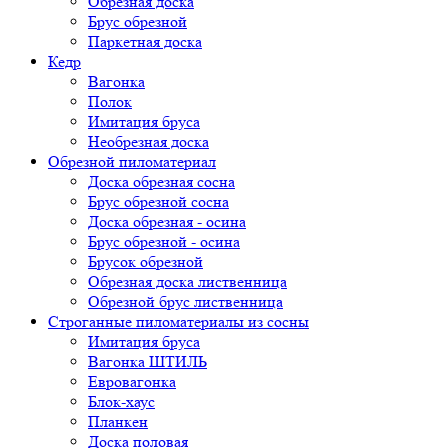
Обрезная доска
Брус обрезной
Паркетная доска
Кедр
Вагонка
Полок
Имитация бруса
Необрезная доска
Обрезной пиломатериал
Доска обрезная сосна
Брус обрезной сосна
Доска обрезная - осина
Брус обрезной - осина
Брусок обрезной
Обрезная доска лиственница
Обрезной брус лиственница
Строганные пиломатериалы из сосны
Имитация бруса
Вагонка ШТИЛЬ
Евровагонка
Блок-хаус
Планкен
Доска половая