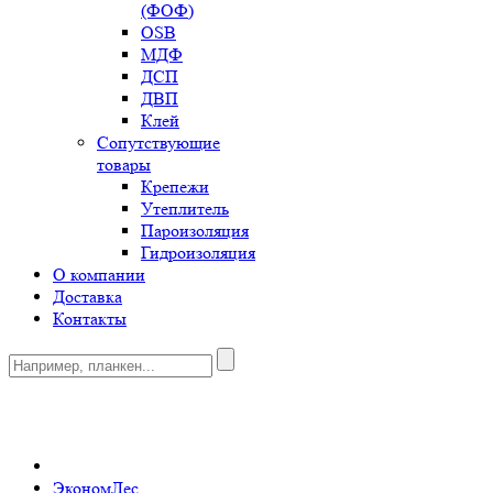
(ФОФ)
OSB
МДФ
ДСП
ДВП
Клей
Сопутствующие
товары
Крепежи
Утеплитель
Пароизоляция
Гидроизоляция
О компании
Доставка
Контакты
0
ЭкономЛес