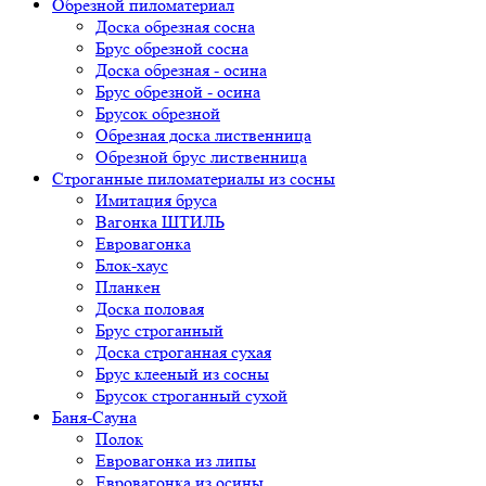
Обрезной пиломатериал
Доска обрезная сосна
Брус обрезной сосна
Доска обрезная - осина
Брус обрезной - осина
Брусок обрезной
Обрезная доска лиственница
Обрезной брус лиственница
Строганные пиломатериалы из сосны
Имитация бруса
Вагонка ШТИЛЬ
Евровагонка
Блок-хаус
Планкен
Доска половая
Брус строганный
Доска строганная сухая
Брус клееный из сосны
Брусок строганный сухой
Баня-Сауна
Полок
Евровагонка из липы
Евровагонка из осины