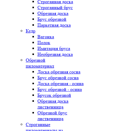
Строганная доска
Строганный брус
Обрезная доска
Брус обрезной
Паркетная доска
Кедр
Вагонка
Полок
Имитация бруса
Необрезная доска
Обрезной
пиломатериал
Доска обрезная сосна
Брус обрезной сосна
Доска обрезная - осина
Брус обрезной - осина
Брусок обрезной
Обрезная доска
лиственница
Обрезной брус
лиственница
Строганные
пиломатериалы из