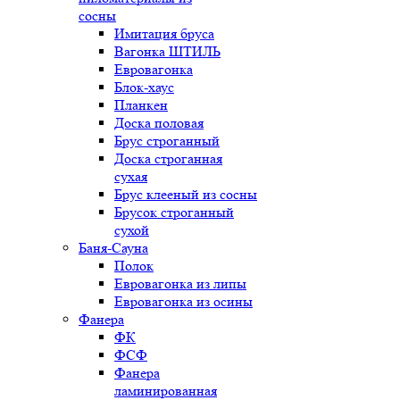
сосны
Имитация бруса
Вагонка ШТИЛЬ
Евровагонка
Блок-хаус
Планкен
Доска половая
Брус строганный
Доска строганная
сухая
Брус клееный из сосны
Брусок строганный
сухой
Баня-Сауна
Полок
Евровагонка из липы
Евровагонка из осины
Фанера
ФК
ФСФ
Фанера
ламинированная