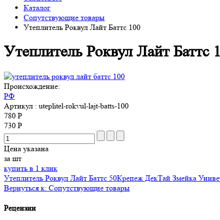
Каталог
Сопутствующие товары
Утеплитель Роквул Лайт Баттс 100
Утеплитель Роквул Лайт Баттс 
Происхождение:
РФ
Артикул
: uteplitel-rokvul-lajt-batts-100
780 Р
730 Р
Цена указана
за шт
купить в 1 клик
Утеплитель Роквул Лайт Баттс 50
Крепеж ДекТай Змейка Униве
Вернуться к: Сопутствующие товары
Рецензии