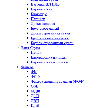
Вагонка ШТИЛЬ
Евровагонка
Блок-хаус
Планкен
Доска половая
Брус строганный
Доска строганная сухая
Брус клееный из сосны
Брусок строганный сухой
Баня-Сауна
Полок
Евровагонка из липы
Евровагонка из осины
Фанера
ФК
ФСФ
Фанера ламинированная (ФОФ)
OSB
МДФ
ДСП
ДВП
Клей