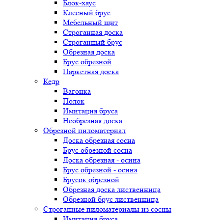
Блок-хаус
Клееный брус
Мебельный щит
Строганная доска
Строганный брус
Обрезная доска
Брус обрезной
Паркетная доска
Кедр
Вагонка
Полок
Имитация бруса
Необрезная доска
Обрезной пиломатериал
Доска обрезная сосна
Брус обрезной сосна
Доска обрезная - осина
Брус обрезной - осина
Брусок обрезной
Обрезная доска лиственница
Обрезной брус лиственница
Строганные пиломатериалы из сосны
Имитация бруса