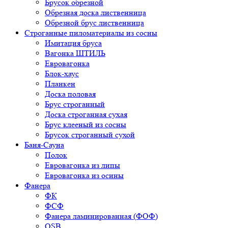
Брусок обрезной
Обрезная доска лиственница
Обрезной брус лиственница
Строганные пиломатериалы из сосны
Имитация бруса
Вагонка ШТИЛЬ
Евровагонка
Блок-хаус
Планкен
Доска половая
Брус строганный
Доска строганная сухая
Брус клееный из сосны
Брусок строганный сухой
Баня-Сауна
Полок
Евровагонка из липы
Евровагонка из осины
Фанера
ФК
ФСФ
Фанера ламинированная (ФОФ)
OSB