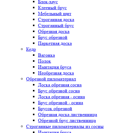
Блок-хаус
Клееный брус
Мебельный щит
Строганная доска
Строганный брус
Обрезная доска
Брус обрезной
Паркетная доска
Кедр
Вагонка
Полок
Имитация бруса
Необрезная доска
Обрезной пиломатериал
Доска обрезная сосна
Брус обрезной сосна
Доска обрезная - осина
Брус обрезной - осина
Брусок обрезной
Обрезная доска лиственница
Обрезной брус лиственница
Строганные пиломатериалы из сосны
Имитация бруса