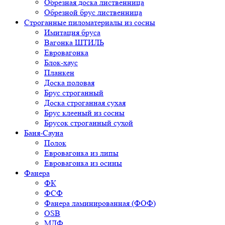
Обрезная доска лиственница
Обрезной брус лиственница
Строганные пиломатериалы из сосны
Имитация бруса
Вагонка ШТИЛЬ
Евровагонка
Блок-хаус
Планкен
Доска половая
Брус строганный
Доска строганная сухая
Брус клееный из сосны
Брусок строганный сухой
Баня-Сауна
Полок
Евровагонка из липы
Евровагонка из осины
Фанера
ФК
ФСФ
Фанера ламинированная (ФОФ)
OSB
МДФ