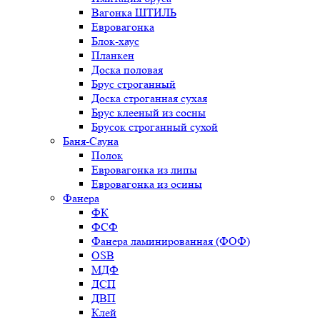
Вагонка ШТИЛЬ
Евровагонка
Блок-хаус
Планкен
Доска половая
Брус строганный
Доска строганная сухая
Брус клееный из сосны
Брусок строганный сухой
Баня-Сауна
Полок
Евровагонка из липы
Евровагонка из осины
Фанера
ФК
ФСФ
Фанера ламинированная (ФОФ)
OSB
МДФ
ДСП
ДВП
Клей