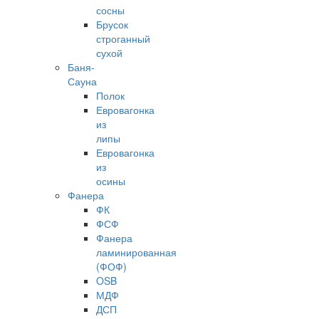
сосны
Брусок
строганный
сухой
Баня-
Сауна
Полок
Евровагонка
из
липы
Евровагонка
из
осины
Фанера
ФК
ФСФ
Фанера
ламинированная
(ФОФ)
OSB
МДФ
ДСП