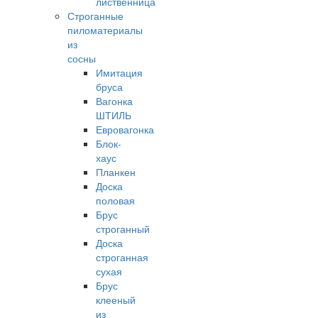
лиственница
Строганные
пиломатериалы
из
сосны
Имитация
бруса
Вагонка
ШТИЛЬ
Евровагонка
Блок-
хаус
Планкен
Доска
половая
Брус
строганный
Доска
строганная
сухая
Брус
клееный
из