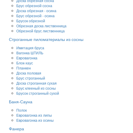
Доска обрезная сосна
Брус обрезной сосна
Доска обрезная - осина
Брус обрезной - осина
Брусок обрезной
Обрезная доска лиственница
Обрезной брус лиственница
Строганные пиломатериалы из сосны
Имитация бруса
Вагонка ШТИЛЬ
Евровагонка
Блок-хаус
Планкен
Доска половая
Брус строганный
Доска строганная сухая
Брус клееный из сосны
Брусок строганный сухой
Баня-Сауна
Полок
Евровагонка из липы
Евровагонка из осины
Фанера