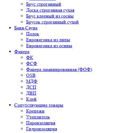
Брус строганный
Доска строганная сухая
Брус клееный из сосны
Брусок строганный сухой
Баня-Сауна
Полок
Евровагонка из липы
Евровагонка из осины
Фанера
ФК
ФСФ
Фанера ламинированная (ФОФ)
OSB
МДФ
ДСП
ДВП
Клей
Сопутствующие товары
Крепежи
Утеплитель
Пароизоляция
Гидроизоляция