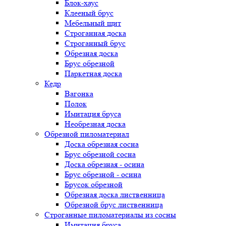
Блок-хаус
Клееный брус
Мебельный щит
Строганная доска
Строганный брус
Обрезная доска
Брус обрезной
Паркетная доска
Кедр
Вагонка
Полок
Имитация бруса
Необрезная доска
Обрезной пиломатериал
Доска обрезная сосна
Брус обрезной сосна
Доска обрезная - осина
Брус обрезной - осина
Брусок обрезной
Обрезная доска лиственница
Обрезной брус лиственница
Строганные пиломатериалы из сосны
Имитация бруса