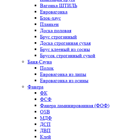
Вагонка ШТИЛЬ
Евровагонка
Блок-хаус
Планкен
Доска половая
Брус строганный
Доска строганная сухая
Брус клееный из сосны
Брусок строганный сухой
Баня-Сауна
Полок
Евровагонка из липы
Евровагонка из осины
Фанера
ФК
ФСФ
Фанера ламинированная (ФОФ)
OSB
МДФ
ДСП
ДВП
Клей