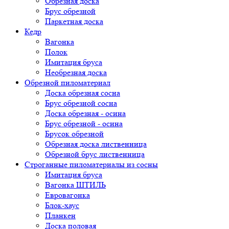
Обрезная доска
Брус обрезной
Паркетная доска
Кедр
Вагонка
Полок
Имитация бруса
Необрезная доска
Обрезной пиломатериал
Доска обрезная сосна
Брус обрезной сосна
Доска обрезная - осина
Брус обрезной - осина
Брусок обрезной
Обрезная доска лиственница
Обрезной брус лиственница
Строганные пиломатериалы из сосны
Имитация бруса
Вагонка ШТИЛЬ
Евровагонка
Блок-хаус
Планкен
Доска половая