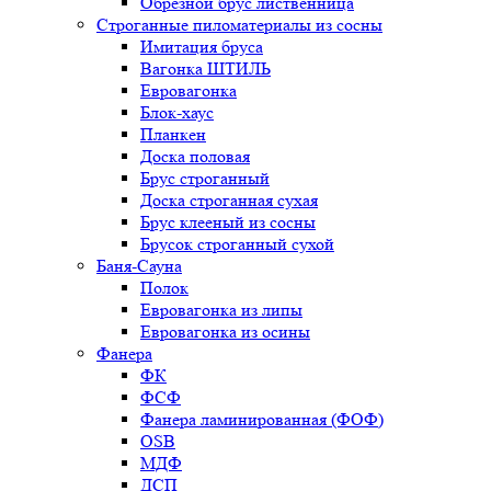
Обрезной брус лиственница
Строганные пиломатериалы из сосны
Имитация бруса
Вагонка ШТИЛЬ
Евровагонка
Блок-хаус
Планкен
Доска половая
Брус строганный
Доска строганная сухая
Брус клееный из сосны
Брусок строганный сухой
Баня-Сауна
Полок
Евровагонка из липы
Евровагонка из осины
Фанера
ФК
ФСФ
Фанера ламинированная (ФОФ)
OSB
МДФ
ДСП