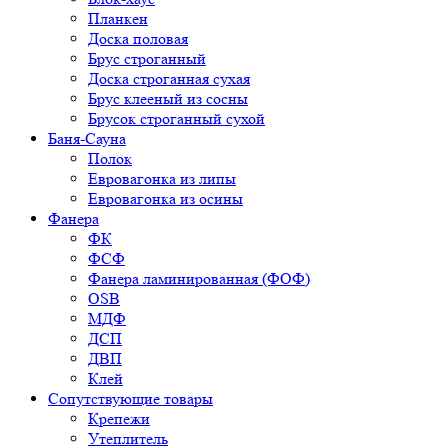
Планкен
Доска половая
Брус строганный
Доска строганная сухая
Брус клееный из сосны
Брусок строганный сухой
Баня-Сауна
Полок
Евровагонка из липы
Евровагонка из осины
Фанера
ФК
ФСФ
Фанера ламинированная (ФОФ)
OSB
МДФ
ДСП
ДВП
Клей
Сопутствующие товары
Крепежи
Утеплитель