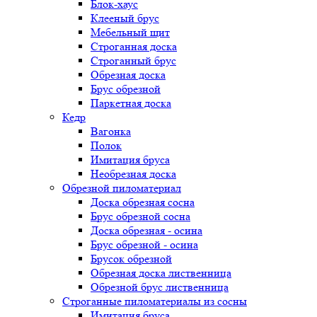
Блок-хаус
Клееный брус
Мебельный щит
Строганная доска
Строганный брус
Обрезная доска
Брус обрезной
Паркетная доска
Кедр
Вагонка
Полок
Имитация бруса
Необрезная доска
Обрезной пиломатериал
Доска обрезная сосна
Брус обрезной сосна
Доска обрезная - осина
Брус обрезной - осина
Брусок обрезной
Обрезная доска лиственница
Обрезной брус лиственница
Строганные пиломатериалы из сосны
Имитация бруса