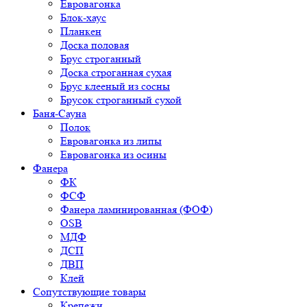
Евровагонка
Блок-хаус
Планкен
Доска половая
Брус строганный
Доска строганная сухая
Брус клееный из сосны
Брусок строганный сухой
Баня-Сауна
Полок
Евровагонка из липы
Евровагонка из осины
Фанера
ФК
ФСФ
Фанера ламинированная (ФОФ)
OSB
МДФ
ДСП
ДВП
Клей
Сопутствующие товары
Крепежи