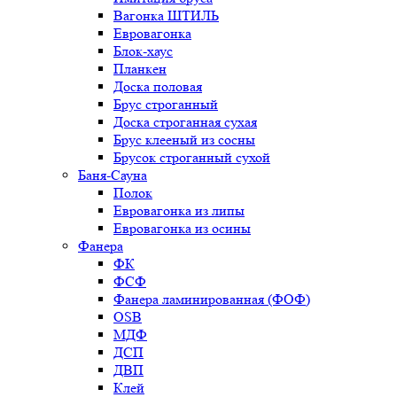
Вагонка ШТИЛЬ
Евровагонка
Блок-хаус
Планкен
Доска половая
Брус строганный
Доска строганная сухая
Брус клееный из сосны
Брусок строганный сухой
Баня-Сауна
Полок
Евровагонка из липы
Евровагонка из осины
Фанера
ФК
ФСФ
Фанера ламинированная (ФОФ)
OSB
МДФ
ДСП
ДВП
Клей