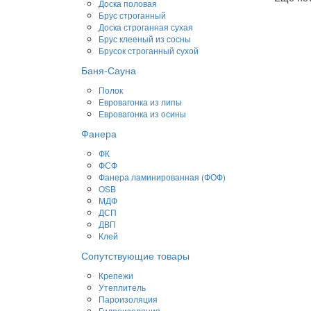
Доска половая
Брус строганный
Доска строганная сухая
Брус клееный из сосны
Брусок строганный сухой
Баня-Сауна
Полок
Евровагонка из липы
Евровагонка из осины
Фанера
ФК
ФСФ
Фанера ламинированная (ФОФ)
OSB
МДФ
ДСП
ДВП
Клей
Сопутствующие товары
Крепежи
Утеплитель
Пароизоляция
Гидроизоляция