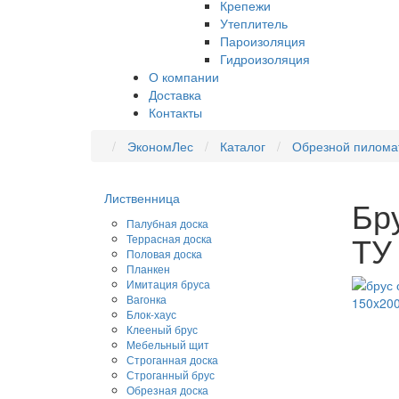
Крепежи
Утеплитель
Пароизоляция
Гидроизоляция
О компании
Доставка
Контакты
ЭкономЛес
Каталог
Обрезной пилома
Лиственница
Бр
Палубная доска
ТУ
Террасная доска
Половая доска
Планкен
Имитация бруса
Вагонка
Блок-хаус
Клееный брус
Мебельный щит
Строганная доска
Строганный брус
Обрезная доска