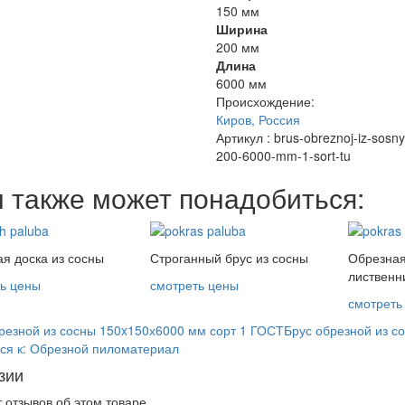
150 мм
Ширина
200 мм
Длина
6000 мм
Происхождение:
Киров, Россия
Артикул
: brus-obreznoj-iz-sosn
200-6000-mm-1-sort-tu
 также может понадобиться:
я доска из сосны
Строганный брус из сосны
Обрезная
лиственн
ь цены
смотреть цены
смотреть
резной из сосны 150x150х6000 мм сорт 1 ГОСТ
Брус обрезной из с
ся к: Обрезной пиломатериал
зии
 отзывов об этом товаре.