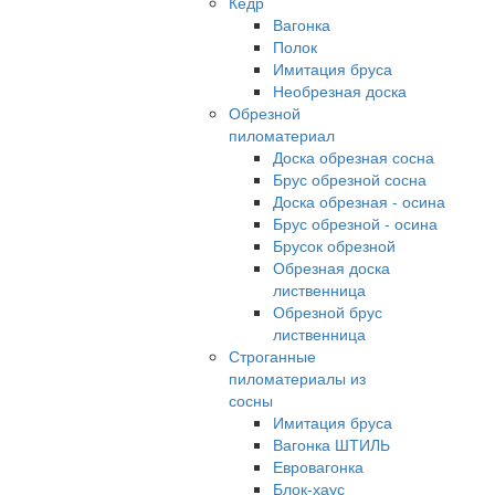
Кедр
Вагонка
Полок
Имитация бруса
Необрезная доска
Обрезной
пиломатериал
Доска обрезная сосна
Брус обрезной сосна
Доска обрезная - осина
Брус обрезной - осина
Брусок обрезной
Обрезная доска
лиственница
Обрезной брус
лиственница
Строганные
пиломатериалы из
сосны
Имитация бруса
Вагонка ШТИЛЬ
Евровагонка
Блок-хаус