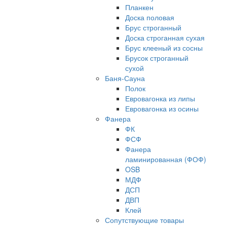
Планкен
Доска половая
Брус строганный
Доска строганная сухая
Брус клееный из сосны
Брусок строганный
сухой
Баня-Сауна
Полок
Евровагонка из липы
Евровагонка из осины
Фанера
ФК
ФСФ
Фанера
ламинированная (ФОФ)
OSB
МДФ
ДСП
ДВП
Клей
Сопутствующие товары