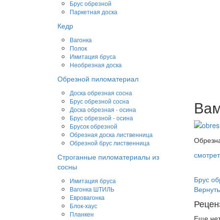
Брус обрезной
Паркетная доска
Кедр
Вагонка
Полок
Имитация бруса
Необрезная доска
Обрезной пиломатериал
Доска обрезная сосна
Брус обрезной сосна
Вам
Доска обрезная - осина
Брус обрезной - осина
Брусок обрезной
Обрезная доска лиственница
Обрезна
Обрезной брус лиственница
смотрет
Строганные пиломатериалы из
сосны
Брус об
Имитация бруса
Вернуть
Вагонка ШТИЛЬ
Евровагонка
Рецен
Блок-хаус
Планкен
Еще нет