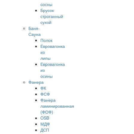
сосны
Брусок
строганный
сухой
Баня-
Сауна
Полок
Евровагонка
из
липы
Евровагонка
из
осины
Фанера
ФК
ФСФ
Фанера
ламинированная
(ФОФ)
OSB
МДФ
ДСП