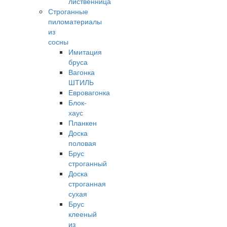
лиственница
Строганные
пиломатериалы
из
сосны
Имитация
бруса
Вагонка
ШТИЛЬ
Евровагонка
Блок-
хаус
Планкен
Доска
половая
Брус
строганный
Доска
строганная
сухая
Брус
клееный
из