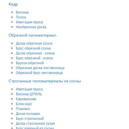
Кедр
Вагонка
Полок
Имитация бруса
Необрезная доска
Обрезной пиломатериал
Доска обрезная сосна
Брус обрезной сосна
Доска обрезная - осина
Брус обрезной - осина
Брусок обрезной
Обрезная доска лиственница
Обрезной брус лиственница
Строганные пиломатериалы из сосны
Имитация бруса
Вагонка ШТИЛЬ
Евровагонка
Блок-хаус
Планкен
Доска половая
Брус строганный
Доска строганная сухая
Брус клееный из сосны