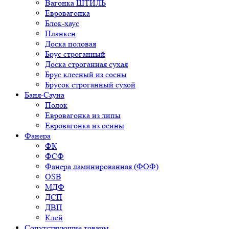
Вагонка ШТИЛЬ
Евровагонка
Блок-хаус
Планкен
Доска половая
Брус строганный
Доска строганная сухая
Брус клееный из сосны
Брусок строганный сухой
Баня-Сауна
Полок
Евровагонка из липы
Евровагонка из осины
Фанера
ФК
ФСФ
Фанера ламинированная (ФОФ)
OSB
МДФ
ДСП
ДВП
Клей
Сопутствующие товары