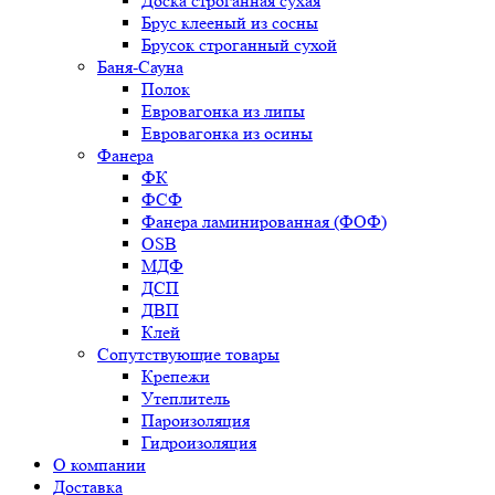
Доска строганная сухая
Брус клееный из сосны
Брусок строганный сухой
Баня-Сауна
Полок
Евровагонка из липы
Евровагонка из осины
Фанера
ФК
ФСФ
Фанера ламинированная (ФОФ)
OSB
МДФ
ДСП
ДВП
Клей
Сопутствующие товары
Крепежи
Утеплитель
Пароизоляция
Гидроизоляция
О компании
Доставка