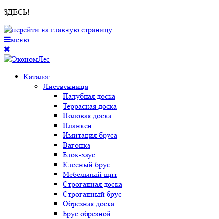
ЗДЕСЬ!
меню
Каталог
Лиственница
Палубная доска
Террасная доска
Половая доска
Планкен
Имитация бруса
Вагонка
Блок-хаус
Клееный брус
Мебельный щит
Строганная доска
Строганный брус
Обрезная доска
Брус обрезной