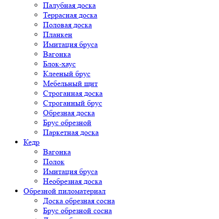
Палубная доска
Террасная доска
Половая доска
Планкен
Имитация бруса
Вагонка
Блок-хаус
Клееный брус
Мебельный щит
Строганная доска
Строганный брус
Обрезная доска
Брус обрезной
Паркетная доска
Кедр
Вагонка
Полок
Имитация бруса
Необрезная доска
Обрезной пиломатериал
Доска обрезная сосна
Брус обрезной сосна