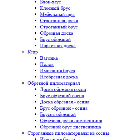
Блок-хаус
Клееный брус
Мебельный щит
Строганная доска
Строганный брус
Обрезная доска
Брус обрезной
Паркетная доска
Кедр
Вагонка
Полок
Имитация бруса
Необрезная доска
Обрезной пиломатериал
Доска обрезная сосна
Брус обрезной сосна
Доска обрезная - осина
Брус обрезной - осина
Брусок обрезной
Обрезная доска лиственница
Обрезной брус лиственница
Строганные пиломатериалы из сосны
Имитация бруса