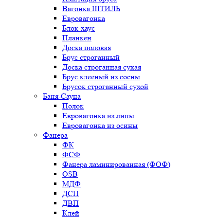
Вагонка ШТИЛЬ
Евровагонка
Блок-хаус
Планкен
Доска половая
Брус строганный
Доска строганная сухая
Брус клееный из сосны
Брусок строганный сухой
Баня-Сауна
Полок
Евровагонка из липы
Евровагонка из осины
Фанера
ФК
ФСФ
Фанера ламинированная (ФОФ)
OSB
МДФ
ДСП
ДВП
Клей