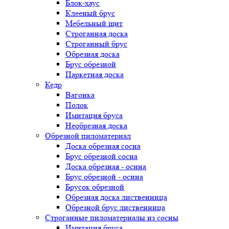
Блок-хаус
Клееный брус
Мебельный щит
Строганная доска
Строганный брус
Обрезная доска
Брус обрезной
Паркетная доска
Кедр
Вагонка
Полок
Имитация бруса
Необрезная доска
Обрезной пиломатериал
Доска обрезная сосна
Брус обрезной сосна
Доска обрезная - осина
Брус обрезной - осина
Брусок обрезной
Обрезная доска лиственница
Обрезной брус лиственница
Строганные пиломатериалы из сосны
Имитация бруса