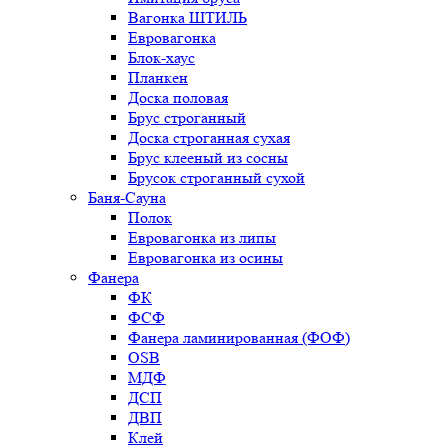
Вагонка ШТИЛЬ
Евровагонка
Блок-хаус
Планкен
Доска половая
Брус строганный
Доска строганная сухая
Брус клееный из сосны
Брусок строганный сухой
Баня-Сауна
Полок
Евровагонка из липы
Евровагонка из осины
Фанера
ФК
ФСФ
Фанера ламинированная (ФОФ)
OSB
МДФ
ДСП
ДВП
Клей