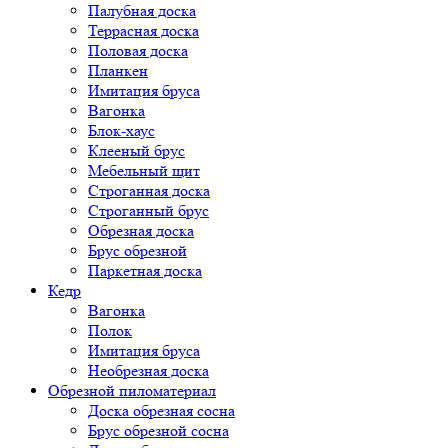
Палубная доска
Террасная доска
Половая доска
Планкен
Имитация бруса
Вагонка
Блок-хаус
Клееный брус
Мебельный щит
Строганная доска
Строганный брус
Обрезная доска
Брус обрезной
Паркетная доска
Кедр
Вагонка
Полок
Имитация бруса
Необрезная доска
Обрезной пиломатериал
Доска обрезная сосна
Брус обрезной сосна