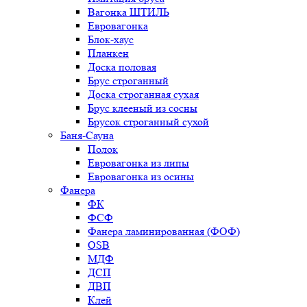
Вагонка ШТИЛЬ
Евровагонка
Блок-хаус
Планкен
Доска половая
Брус строганный
Доска строганная сухая
Брус клееный из сосны
Брусок строганный сухой
Баня-Сауна
Полок
Евровагонка из липы
Евровагонка из осины
Фанера
ФК
ФСФ
Фанера ламинированная (ФОФ)
OSB
МДФ
ДСП
ДВП
Клей