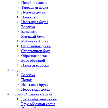
Палубная доска
Террасная доска
Половая доска
Планкен
Имитация бруса
Вагонка
Блок-хаус
Клееный брус
Мебельный щит
Строганная доска
Строганный брус
Обрезная доска
Брус обрезной
Паркетная доска
Кедр
Вагонка
Полок
Имитация бруса
Необрезная доска
Обрезной пиломатериал
Доска обрезная сосна
Брус обрезной сосна