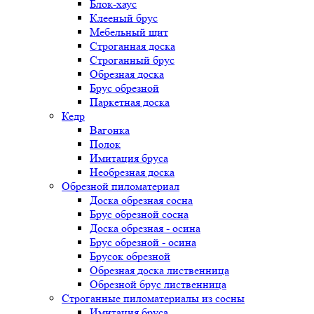
Блок-хаус
Клееный брус
Мебельный щит
Строганная доска
Строганный брус
Обрезная доска
Брус обрезной
Паркетная доска
Кедр
Вагонка
Полок
Имитация бруса
Необрезная доска
Обрезной пиломатериал
Доска обрезная сосна
Брус обрезной сосна
Доска обрезная - осина
Брус обрезной - осина
Брусок обрезной
Обрезная доска лиственница
Обрезной брус лиственница
Строганные пиломатериалы из сосны
Имитация бруса