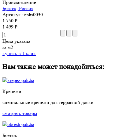
Происхождение:
Братск, Россия
Артикул
: trslis0030
1 750 Р
1 499 Р
Цена указана
за м2
купить в 1 клик
Вам также может понадобиться:
Крепежи
специальные крепежи для террасной доски
смотреть товары
Брусок