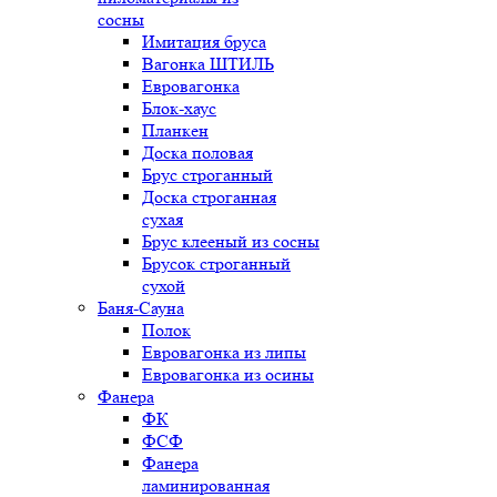
сосны
Имитация бруса
Вагонка ШТИЛЬ
Евровагонка
Блок-хаус
Планкен
Доска половая
Брус строганный
Доска строганная
сухая
Брус клееный из сосны
Брусок строганный
сухой
Баня-Сауна
Полок
Евровагонка из липы
Евровагонка из осины
Фанера
ФК
ФСФ
Фанера
ламинированная