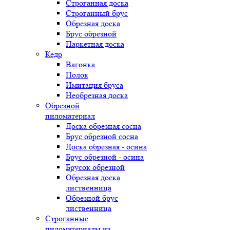
Строганная доска
Строганный брус
Обрезная доска
Брус обрезной
Паркетная доска
Кедр
Вагонка
Полок
Имитация бруса
Необрезная доска
Обрезной
пиломатериал
Доска обрезная сосна
Брус обрезной сосна
Доска обрезная - осина
Брус обрезной - осина
Брусок обрезной
Обрезная доска
лиственница
Обрезной брус
лиственница
Строганные
пиломатериалы из