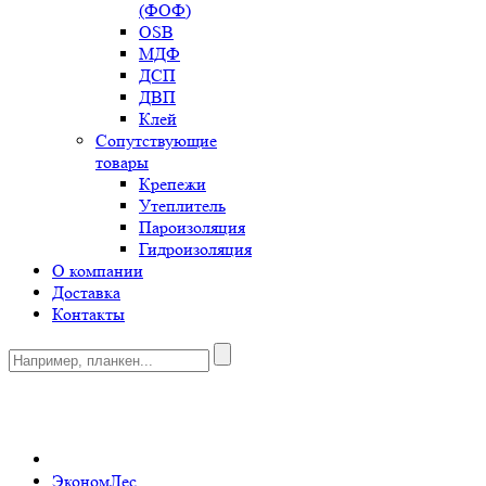
(ФОФ)
OSB
МДФ
ДСП
ДВП
Клей
Сопутствующие
товары
Крепежи
Утеплитель
Пароизоляция
Гидроизоляция
О компании
Доставка
Контакты
0
ЭкономЛес