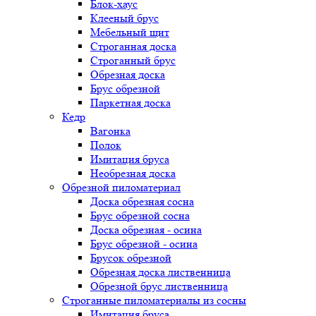
Блок-хаус
Клееный брус
Мебельный щит
Строганная доска
Строганный брус
Обрезная доска
Брус обрезной
Паркетная доска
Кедр
Вагонка
Полок
Имитация бруса
Необрезная доска
Обрезной пиломатериал
Доска обрезная сосна
Брус обрезной сосна
Доска обрезная - осина
Брус обрезной - осина
Брусок обрезной
Обрезная доска лиственница
Обрезной брус лиственница
Строганные пиломатериалы из сосны
Имитация бруса