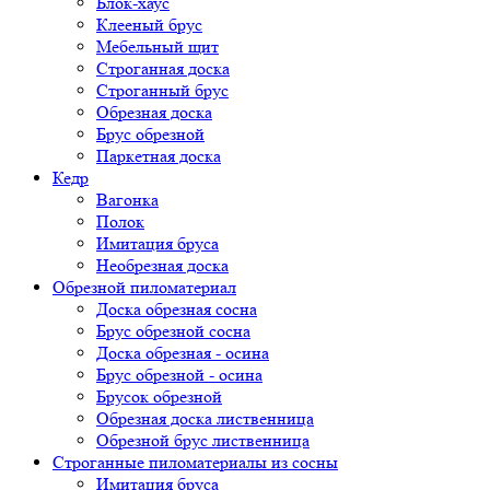
Блок-хаус
Клееный брус
Мебельный щит
Строганная доска
Строганный брус
Обрезная доска
Брус обрезной
Паркетная доска
Кедр
Вагонка
Полок
Имитация бруса
Необрезная доска
Обрезной пиломатериал
Доска обрезная сосна
Брус обрезной сосна
Доска обрезная - осина
Брус обрезной - осина
Брусок обрезной
Обрезная доска лиственница
Обрезной брус лиственница
Строганные пиломатериалы из сосны
Имитация бруса