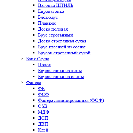
Вагонка ШТИЛЬ
Евровагонка
Блок-хаус
Планкен
Доска половая
Брус строганный
Доска строганная сухая
Брус клееный из сосны
Брусок строганный сухой
Баня-Сауна
Полок
Евровагонка из липы
Евровагонка из осины
Фанера
ФК
ФСФ
Фанера ламинированная (ФОФ)
OSB
МДФ
ДСП
ДВП
Клей