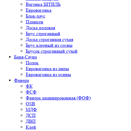
Вагонка ШТИЛЬ
Евровагонка
Блок-хаус
Планкен
Доска половая
Брус строганный
Доска строганная сухая
Брус клееный из сосны
Брусок строганный сухой
Баня-Сауна
Полок
Евровагонка из липы
Евровагонка из осины
Фанера
ФК
ФСФ
Фанера ламинированная (ФОФ)
OSB
МДФ
ДСП
ДВП
Клей