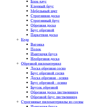
Блок-хаус
Клееный брус
Мебельный щит
Строганная доска
Строганный брус
Обрезная доска
Брус обрезной
Паркетная доска
Кедр
Вагонка
Полок
Имитация бруса
Необрезная доска
Обрезной пиломатериал
Доска обрезная сосна
Брус обрезной сосна
Доска обрезная - осина
Брус обрезной - осина
Брусок обрезной
Обрезная доска лиственница
Обрезной брус лиственница
Строганные пиломатериалы из сосны
Имитация бруса