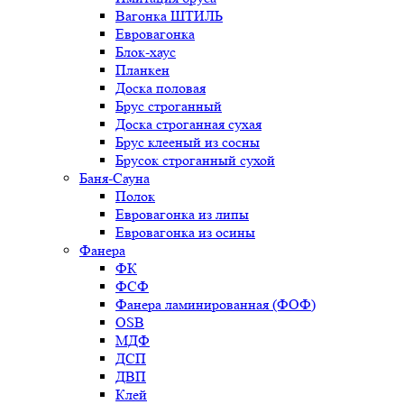
Вагонка ШТИЛЬ
Евровагонка
Блок-хаус
Планкен
Доска половая
Брус строганный
Доска строганная сухая
Брус клееный из сосны
Брусок строганный сухой
Баня-Сауна
Полок
Евровагонка из липы
Евровагонка из осины
Фанера
ФК
ФСФ
Фанера ламинированная (ФОФ)
OSB
МДФ
ДСП
ДВП
Клей