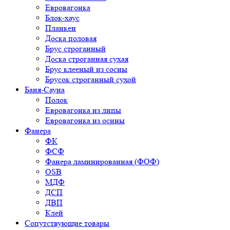
Евровагонка
Блок-хаус
Планкен
Доска половая
Брус строганный
Доска строганная сухая
Брус клееный из сосны
Брусок строганный сухой
Баня-Сауна
Полок
Евровагонка из липы
Евровагонка из осины
Фанера
ФК
ФСФ
Фанера ламинированная (ФОФ)
OSB
МДФ
ДСП
ДВП
Клей
Сопутствующие товары