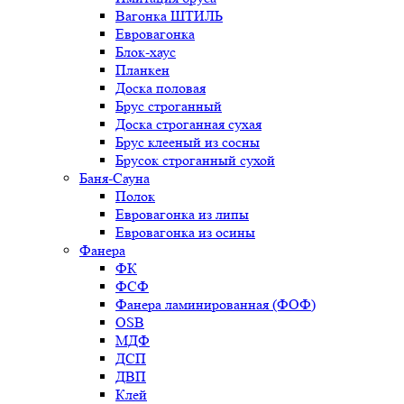
Вагонка ШТИЛЬ
Евровагонка
Блок-хаус
Планкен
Доска половая
Брус строганный
Доска строганная сухая
Брус клееный из сосны
Брусок строганный сухой
Баня-Сауна
Полок
Евровагонка из липы
Евровагонка из осины
Фанера
ФК
ФСФ
Фанера ламинированная (ФОФ)
OSB
МДФ
ДСП
ДВП
Клей