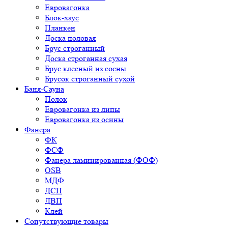
Евровагонка
Блок-хаус
Планкен
Доска половая
Брус строганный
Доска строганная сухая
Брус клееный из сосны
Брусок строганный сухой
Баня-Сауна
Полок
Евровагонка из липы
Евровагонка из осины
Фанера
ФК
ФСФ
Фанера ламинированная (ФОФ)
OSB
МДФ
ДСП
ДВП
Клей
Сопутствующие товары