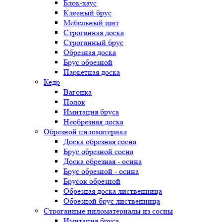
Блок-хаус
Клееный брус
Мебельный щит
Строганная доска
Строганный брус
Обрезная доска
Брус обрезной
Паркетная доска
Кедр
Вагонка
Полок
Имитация бруса
Необрезная доска
Обрезной пиломатериал
Доска обрезная сосна
Брус обрезной сосна
Доска обрезная - осина
Брус обрезной - осина
Брусок обрезной
Обрезная доска лиственница
Обрезной брус лиственница
Строганные пиломатериалы из сосны
Имитация бруса