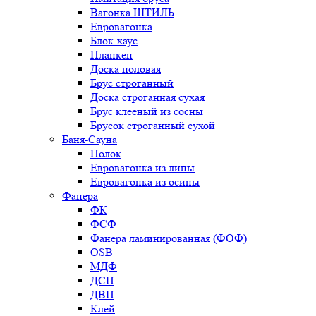
Вагонка ШТИЛЬ
Евровагонка
Блок-хаус
Планкен
Доска половая
Брус строганный
Доска строганная сухая
Брус клееный из сосны
Брусок строганный сухой
Баня-Сауна
Полок
Евровагонка из липы
Евровагонка из осины
Фанера
ФК
ФСФ
Фанера ламинированная (ФОФ)
OSB
МДФ
ДСП
ДВП
Клей