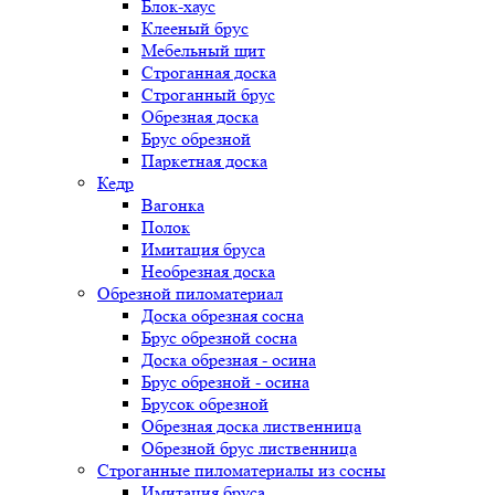
Блок-хаус
Клееный брус
Мебельный щит
Строганная доска
Строганный брус
Обрезная доска
Брус обрезной
Паркетная доска
Кедр
Вагонка
Полок
Имитация бруса
Необрезная доска
Обрезной пиломатериал
Доска обрезная сосна
Брус обрезной сосна
Доска обрезная - осина
Брус обрезной - осина
Брусок обрезной
Обрезная доска лиственница
Обрезной брус лиственница
Строганные пиломатериалы из сосны
Имитация бруса