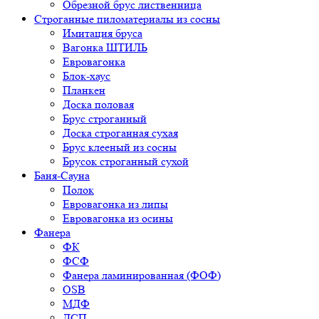
Обрезной брус лиственница
Строганные пиломатериалы из сосны
Имитация бруса
Вагонка ШТИЛЬ
Евровагонка
Блок-хаус
Планкен
Доска половая
Брус строганный
Доска строганная сухая
Брус клееный из сосны
Брусок строганный сухой
Баня-Сауна
Полок
Евровагонка из липы
Евровагонка из осины
Фанера
ФК
ФСФ
Фанера ламинированная (ФОФ)
OSB
МДФ
ДСП