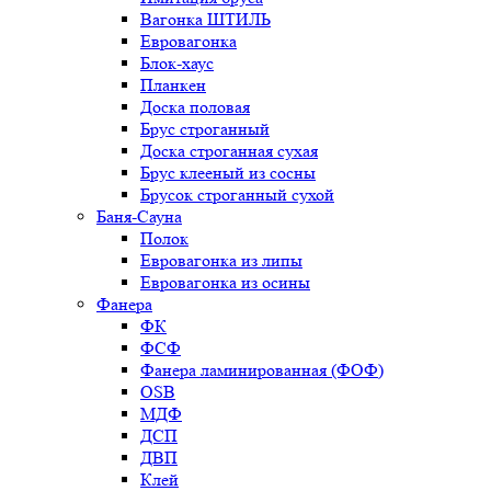
Вагонка ШТИЛЬ
Евровагонка
Блок-хаус
Планкен
Доска половая
Брус строганный
Доска строганная сухая
Брус клееный из сосны
Брусок строганный сухой
Баня-Сауна
Полок
Евровагонка из липы
Евровагонка из осины
Фанера
ФК
ФСФ
Фанера ламинированная (ФОФ)
OSB
МДФ
ДСП
ДВП
Клей