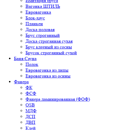
Имитация бруса
Вагонка ШТИЛЬ
Евровагонка
Блок-хаус
Планкен
Доска половая
Брус строганный
Доска строганная сухая
Брус клееный из сосны
Брусок строганный сухой
Баня-Сауна
Полок
Евровагонка из липы
Евровагонка из осины
Фанера
ФК
ФСФ
Фанера ламинированная (ФОФ)
OSB
МДФ
ДСП
ДВП
Клей