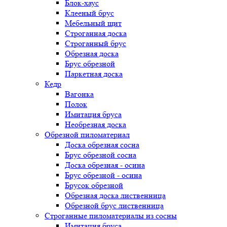
Блок-хаус
Клееный брус
Мебельный щит
Строганная доска
Строганный брус
Обрезная доска
Брус обрезной
Паркетная доска
Кедр
Вагонка
Полок
Имитация бруса
Необрезная доска
Обрезной пиломатериал
Доска обрезная сосна
Брус обрезной сосна
Доска обрезная - осина
Брус обрезной - осина
Брусок обрезной
Обрезная доска лиственница
Обрезной брус лиственница
Строганные пиломатериалы из сосны
Имитация бруса