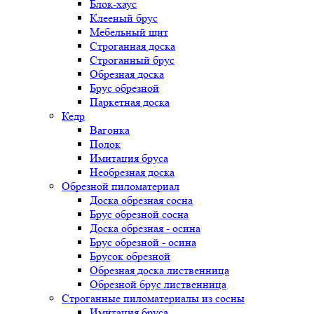
Блок-хаус
Клееный брус
Мебельный щит
Строганная доска
Строганный брус
Обрезная доска
Брус обрезной
Паркетная доска
Кедр
Вагонка
Полок
Имитация бруса
Необрезная доска
Обрезной пиломатериал
Доска обрезная сосна
Брус обрезной сосна
Доска обрезная - осина
Брус обрезной - осина
Брусок обрезной
Обрезная доска лиственница
Обрезной брус лиственница
Строганные пиломатериалы из сосны
Имитация бруса