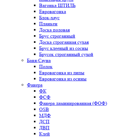
Вагонка ШТИЛЬ
Евровагонка
Блок-хаус
Планкен
Доска половая
Брус строганный
Доска строганная сухая
Брус клееный из сосны
Брусок строганный сухой
Баня-Сауна
Полок
Евровагонка из липы
Евровагонка из осины
Фанера
ФК
ФСФ
Фанера ламинированная (ФОФ)
OSB
МДФ
ДСП
ДВП
Клей