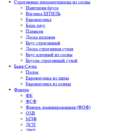
Строганные пиломатериалы из сосны
Имитация бруса
Вагонка ШТИЛЬ
Евровагонка
Блок-хаус
Планкен
Доска половая
Брус строганный
Доска строганная сухая
Брус клееный из сосны
Брусок строганный сухой
Баня-Сауна
Полок
Евровагонка из липы
Евровагонка из осины
Фанера
ФК
ФСФ
Фанера ламинированная (ФОФ)
OSB
МДФ
ДСП
ДВП