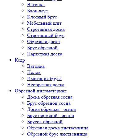
Вагонка
Блок-хаус
Клееный брус
Мебельный щит
Строганная доска
Строганный брус
Обрезная доска
Брус обрезной
Паркетная доска
Кедр
Вагонка
Полок
Имитация бруса
Необрезная доска
Обрезной пиломатериал
Доска обрезная сосна
Брус обрезной сосна
Доска обрезная - осина
Брус обрезной - осина
Брусок обрезной
Обрезная доска лиственница
Обрезной брус лиственница