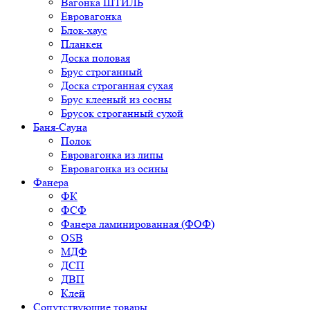
Вагонка ШТИЛЬ
Евровагонка
Блок-хаус
Планкен
Доска половая
Брус строганный
Доска строганная сухая
Брус клееный из сосны
Брусок строганный сухой
Баня-Сауна
Полок
Евровагонка из липы
Евровагонка из осины
Фанера
ФК
ФСФ
Фанера ламинированная (ФОФ)
OSB
МДФ
ДСП
ДВП
Клей
Сопутствующие товары