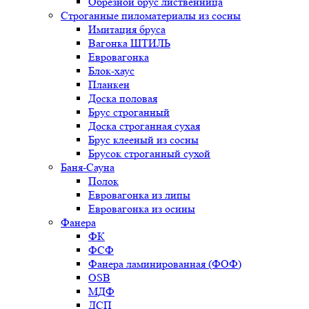
Обрезной брус лиственница
Строганные пиломатериалы из сосны
Имитация бруса
Вагонка ШТИЛЬ
Евровагонка
Блок-хаус
Планкен
Доска половая
Брус строганный
Доска строганная сухая
Брус клееный из сосны
Брусок строганный сухой
Баня-Сауна
Полок
Евровагонка из липы
Евровагонка из осины
Фанера
ФК
ФСФ
Фанера ламинированная (ФОФ)
OSB
МДФ
ДСП