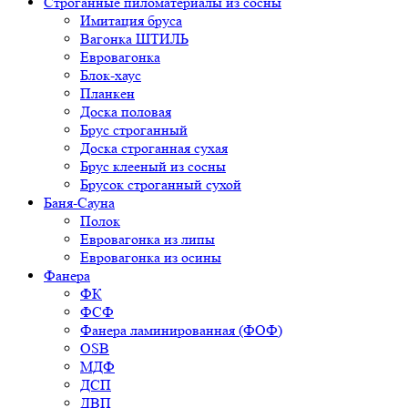
Строганные пиломатериалы из сосны
Имитация бруса
Вагонка ШТИЛЬ
Евровагонка
Блок-хаус
Планкен
Доска половая
Брус строганный
Доска строганная сухая
Брус клееный из сосны
Брусок строганный сухой
Баня-Сауна
Полок
Евровагонка из липы
Евровагонка из осины
Фанера
ФК
ФСФ
Фанера ламинированная (ФОФ)
OSB
МДФ
ДСП
ДВП