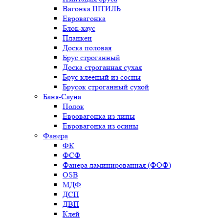
Вагонка ШТИЛЬ
Евровагонка
Блок-хаус
Планкен
Доска половая
Брус строганный
Доска строганная сухая
Брус клееный из сосны
Брусок строганный сухой
Баня-Сауна
Полок
Евровагонка из липы
Евровагонка из осины
Фанера
ФК
ФСФ
Фанера ламинированная (ФОФ)
OSB
МДФ
ДСП
ДВП
Клей