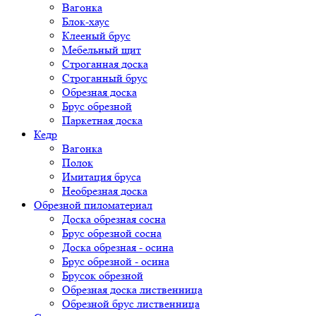
Вагонка
Блок-хаус
Клееный брус
Мебельный щит
Строганная доска
Строганный брус
Обрезная доска
Брус обрезной
Паркетная доска
Кедр
Вагонка
Полок
Имитация бруса
Необрезная доска
Обрезной пиломатериал
Доска обрезная сосна
Брус обрезной сосна
Доска обрезная - осина
Брус обрезной - осина
Брусок обрезной
Обрезная доска лиственница
Обрезной брус лиственница