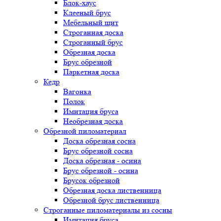
Блок-хаус
Клееный брус
Мебельный щит
Строганная доска
Строганный брус
Обрезная доска
Брус обрезной
Паркетная доска
Кедр
Вагонка
Полок
Имитация бруса
Необрезная доска
Обрезной пиломатериал
Доска обрезная сосна
Брус обрезной сосна
Доска обрезная - осина
Брус обрезной - осина
Брусок обрезной
Обрезная доска лиственница
Обрезной брус лиственница
Строганные пиломатериалы из сосны
Имитация бруса