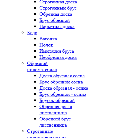
Строганная доска
Строганный брус
Обрезная доска
Брус обрезной
Паркетная доска
Кедр
Вагонка
Полок
Имитация бруса
Необрезная доска
Обрезной
пиломатериал
Доска обрезная сосна
Брус обрезной сосна
Доска обрезная - осина
Брус обрезной - осина
Брусок обрезной
Обрезная доска
лиственница
Обрезной брус
лиственница
Строганные
пиломатериалы из