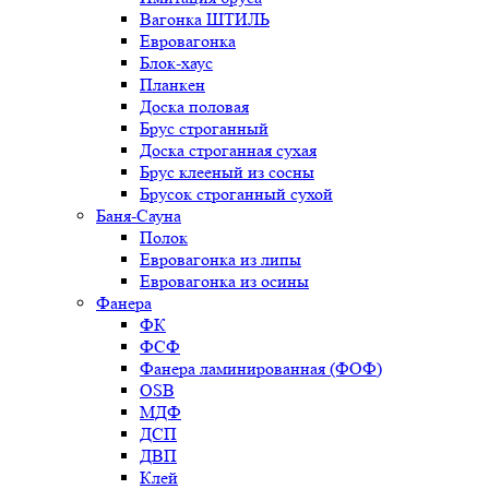
Вагонка ШТИЛЬ
Евровагонка
Блок-хаус
Планкен
Доска половая
Брус строганный
Доска строганная сухая
Брус клееный из сосны
Брусок строганный сухой
Баня-Сауна
Полок
Евровагонка из липы
Евровагонка из осины
Фанера
ФК
ФСФ
Фанера ламинированная (ФОФ)
OSB
МДФ
ДСП
ДВП
Клей