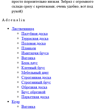
просто поразительно низкая. Забрал с огромного
склада сразу с крепежами; очень удобно, всё под
рукой)
A d r e n a l i n
Лиственница
Палубная доска
Террасная доска
Половая доска
Планкен
Имитация бруса
Вагонка
Блок-хаус
Клееный брус
Мебельный щит
Строганная доска
Строганный брус
Обрезная доска
Брус обрезной
Паркетная доска
Кедр
Вагонка