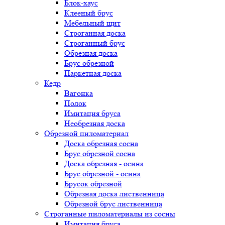
Блок-хаус
Клееный брус
Мебельный щит
Строганная доска
Строганный брус
Обрезная доска
Брус обрезной
Паркетная доска
Кедр
Вагонка
Полок
Имитация бруса
Необрезная доска
Обрезной пиломатериал
Доска обрезная сосна
Брус обрезной сосна
Доска обрезная - осина
Брус обрезной - осина
Брусок обрезной
Обрезная доска лиственница
Обрезной брус лиственница
Строганные пиломатериалы из сосны
Имитация бруса