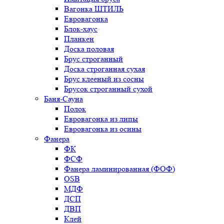
Вагонка ШТИЛЬ
Евровагонка
Блок-хаус
Планкен
Доска половая
Брус строганный
Доска строганная сухая
Брус клееный из сосны
Брусок строганный сухой
Баня-Сауна
Полок
Евровагонка из липы
Евровагонка из осины
Фанера
ФК
ФСФ
Фанера ламинированная (ФОФ)
OSB
МДФ
ДСП
ДВП
Клей