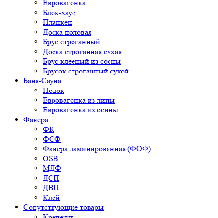
Евровагонка
Блок-хаус
Планкен
Доска половая
Брус строганный
Доска строганная сухая
Брус клееный из сосны
Брусок строганный сухой
Баня-Сауна
Полок
Евровагонка из липы
Евровагонка из осины
Фанера
ФК
ФСФ
Фанера ламинированная (ФОФ)
OSB
МДФ
ДСП
ДВП
Клей
Сопутствующие товары
Крепежи