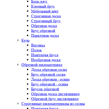
Блок-хаус
Клееный брус
Мебельный щит
Строганная доска
Строганный брус
Обрезная доска
Брус обрезной
Паркетная доска
Кедр
Вагонка
Полок
Имитация бруса
Необрезная доска
Обрезной пиломатериал
Доска обрезная сосна
Брус обрезной сосна
Доска обрезная - осина
Брус обрезной - осина
Брусок обрезной
Обрезная доска лиственница
Обрезной брус лиственница
Строганные пиломатериалы из сосны
Имитация бруса