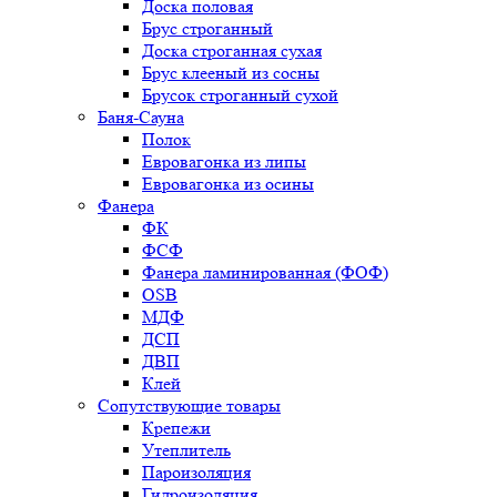
Доска половая
Брус строганный
Доска строганная сухая
Брус клееный из сосны
Брусок строганный сухой
Баня-Сауна
Полок
Евровагонка из липы
Евровагонка из осины
Фанера
ФК
ФСФ
Фанера ламинированная (ФОФ)
OSB
МДФ
ДСП
ДВП
Клей
Сопутствующие товары
Крепежи
Утеплитель
Пароизоляция
Гидроизоляция