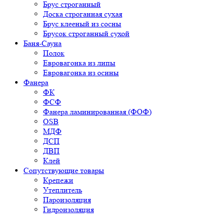
Брус строганный
Доска строганная сухая
Брус клееный из сосны
Брусок строганный сухой
Баня-Сауна
Полок
Евровагонка из липы
Евровагонка из осины
Фанера
ФК
ФСФ
Фанера ламинированная (ФОФ)
OSB
МДФ
ДСП
ДВП
Клей
Сопутствующие товары
Крепежи
Утеплитель
Пароизоляция
Гидроизоляция