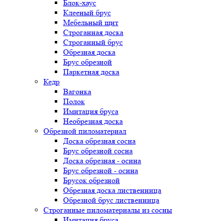
Блок-хаус
Клееный брус
Мебельный щит
Строганная доска
Строганный брус
Обрезная доска
Брус обрезной
Паркетная доска
Кедр
Вагонка
Полок
Имитация бруса
Необрезная доска
Обрезной пиломатериал
Доска обрезная сосна
Брус обрезной сосна
Доска обрезная - осина
Брус обрезной - осина
Брусок обрезной
Обрезная доска лиственница
Обрезной брус лиственница
Строганные пиломатериалы из сосны
Имитация бруса