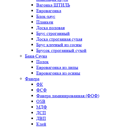
Вагонка ШТИЛЬ
Евровагонка
Блок-хаус
Планкен
Доска половая
Брус строганный
Доска строганная сухая
Брус клееный из сосны
Брусок строганный сухой
Баня-Сауна
Полок
Евровагонка из липы
Евровагонка из осины
Фанера
ФК
ФСФ
Фанера ламинированная (ФОФ)
OSB
МДФ
ДСП
ДВП
Клей