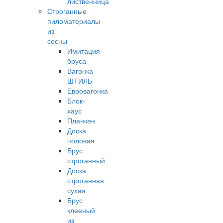
лиственница
Строганные
пиломатериалы
из
сосны
Имитация
бруса
Вагонка
ШТИЛЬ
Евровагонка
Блок-
хаус
Планкен
Доска
половая
Брус
строганный
Доска
строганная
сухая
Брус
клееный
из