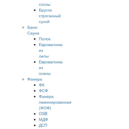
сосны
Брусок
строганный
сухой
Баня-
Сауна
Полок
Евровагонка
из
липы
Евровагонка
из
осины
Фанера
ФК
ФСФ
Фанера
ламинированная
(ФОФ)
OSB
МДФ
ДСП