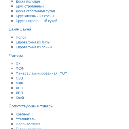
Доска половая
Брус строганный
Доска строганная сухая
Брус клееный из сосны
Брусок строганный сухой
Баня-Сауна
Полок
Евровагонка из липы
Евровагонка из осины
Фанера
ФК
ФСФ
Фанера ламинированная (ФОФ)
OSB
МДФ
ДСП
ДВП
Клей
Сопутствующие товары
Крепежи
Утеплитель
Пароизоляция
Гидроизоляция