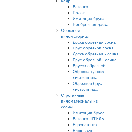
Кедр
Вагонка
Полок
Имитация бруса
Необрезная доска
Обрезной
пиломатериал
Доска обрезная сосна
Брус обрезной сосна
Доска обрезная - осина
Брус обрезной - осина
Брусок обрезной
Обрезная доска
лиственница
Обрезной брус
лиственница
Строганные
пиломатериалы из
сосны
Имитация бруса
Вагонка ШТИЛЬ
Евровагонка
Блок-хаус