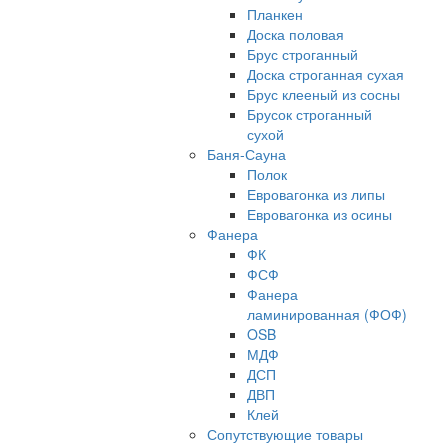
Планкен
Доска половая
Брус строганный
Доска строганная сухая
Брус клееный из сосны
Брусок строганный
сухой
Баня-Сауна
Полок
Евровагонка из липы
Евровагонка из осины
Фанера
ФК
ФСФ
Фанера
ламинированная (ФОФ)
OSB
МДФ
ДСП
ДВП
Клей
Сопутствующие товары