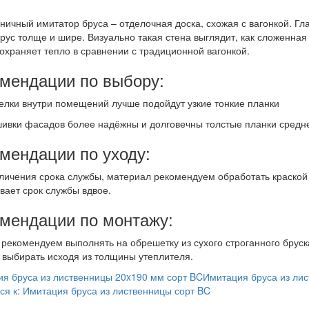
ничный имитатор бруса – отделочная доска, схожая с вагонкой. Гл
ус толще и шире. Визуально такая стена выглядит, как сложенная 
охраняет тепло в сравнении с традиционной вагонкой.
мендации по выбору:
елки внутри помещений лучше подойдут узкие тонкие планки
ивки фасадов более надёжны и долговечны толстые планки сред
мендации по уходу:
личения срока службы, материал рекомендуем обработать краской
вает срок службы вдвое.
мендации по монтажу:
рекомендуем выполнять на обрешетку из сухого строганного бруск
 выбирать исходя из толщины утеплителя.
я бруса из лиственницы 20x190 мм сорт BC
Имитация бруса из ли
ся к: Имитация бруса из лиственницы сорт BC