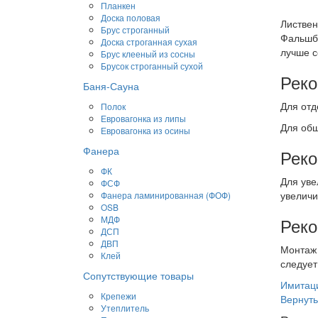
Планкен
Доска половая
Листвен
Брус строганный
Фальшбр
Доска строганная сухая
лучше с
Брус клееный из сосны
Брусок строганный сухой
Реко
Баня-Сауна
Для отд
Полок
Евровагонка из липы
Для обш
Евровагонка из осины
Фанера
Реко
ФК
Для уве
ФСФ
увеличи
Фанера ламинированная (ФОФ)
OSB
МДФ
Реко
ДСП
ДВП
Монтаж 
Клей
следует
Сопутствующие товары
Имитаци
Крепежи
Вернуть
Утеплитель