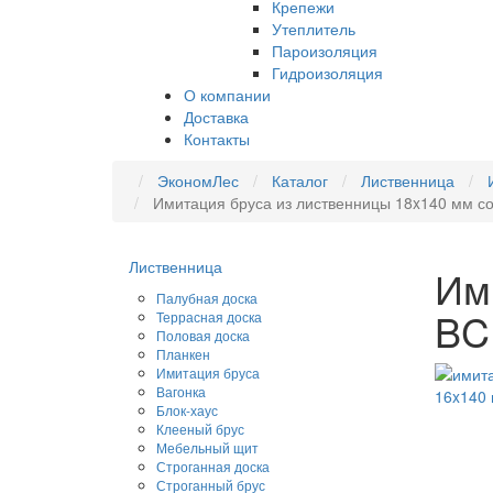
Крепежи
Утеплитель
Пароизоляция
Гидроизоляция
О компании
Доставка
Контакты
ЭкономЛес
Каталог
Лиственница
Имитация бруса из лиственницы 18x140 мм с
Лиственница
Им
Палубная доска
BC
Террасная доска
Половая доска
Планкен
Имитация бруса
Вагонка
Блок-хаус
Клееный брус
Мебельный щит
Строганная доска
Строганный брус