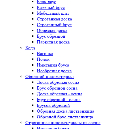
Блок-хаус
Клееный брус
Мебельный щит
Строганная доска
Строганный брус
Обрезная доска
Брус обрезной
Паркетная доска
Кедр
Вагонка
Полок
Имитация бруса
Необрезная доска
Обрезной пиломатериал
Доска обрезная сосна
Брус обрезной сосна
Доска обрезная - осина
Брус обрезной - осина
Брусок обрезной
Обрезная доска лиственница
Обрезной брус лиственница
Строганные пиломатериалы из сосны
Имитация бруса