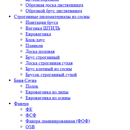
Обрезная доска лиственница
Обрезной брус лиственница
Строганные пиломатериалы из сосны
Имитация бруса
Вагонка ШТИЛЬ
Евровагонка
Блок-хаус
Планкен
Доска половая
Брус строганный
Доска строганная сухая
Брус клееный из сосны
Брусок строганный сухой
Баня-Сауна
Полок
Евровагонка из липы
Евровагонка из осины
Фанера
ФК
ФСФ
Фанера ламинированная (ФОФ)
OSB