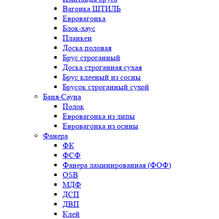
Вагонка ШТИЛЬ
Евровагонка
Блок-хаус
Планкен
Доска половая
Брус строганный
Доска строганная сухая
Брус клееный из сосны
Брусок строганный сухой
Баня-Сауна
Полок
Евровагонка из липы
Евровагонка из осины
Фанера
ФК
ФСФ
Фанера ламинированная (ФОФ)
OSB
МДФ
ДСП
ДВП
Клей