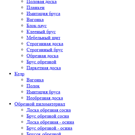
Половая доска
Планкен
Имитация бруса
Вагонка
Блок-хаус
Клееный брус
Мебельный щит
Строганная доска
Строганный брус
Обрезная доска
Брус обрезной
Паркетная доска
Кедр
Вагонка
Полок
Имитация бруса
Необрезная доска
Обрезной пиломатериал
Доска обрезная сосна
Брус обрезной сосна
Доска обрезная - осина
Брус обрезной - осина
Брусок обрезной