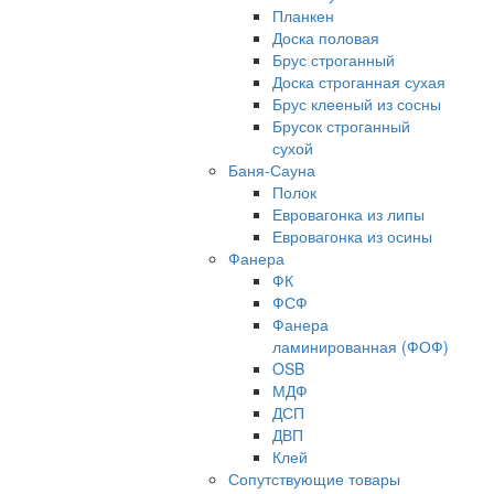
Планкен
Доска половая
Брус строганный
Доска строганная сухая
Брус клееный из сосны
Брусок строганный
сухой
Баня-Сауна
Полок
Евровагонка из липы
Евровагонка из осины
Фанера
ФК
ФСФ
Фанера
ламинированная (ФОФ)
OSB
МДФ
ДСП
ДВП
Клей
Сопутствующие товары