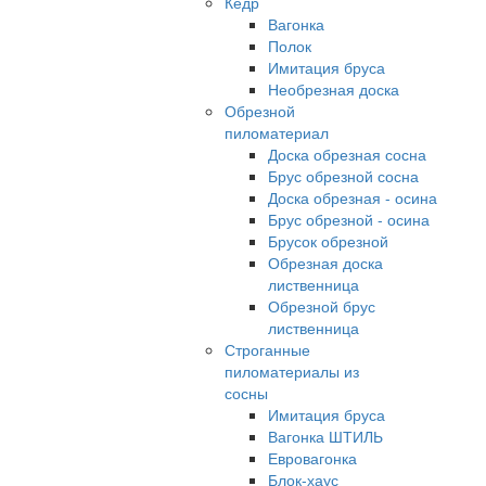
Кедр
Вагонка
Полок
Имитация бруса
Необрезная доска
Обрезной
пиломатериал
Доска обрезная сосна
Брус обрезной сосна
Доска обрезная - осина
Брус обрезной - осина
Брусок обрезной
Обрезная доска
лиственница
Обрезной брус
лиственница
Строганные
пиломатериалы из
сосны
Имитация бруса
Вагонка ШТИЛЬ
Евровагонка
Блок-хаус