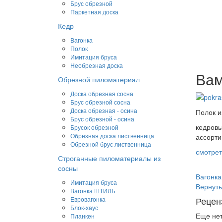
Брус обрезной
Паркетная доска
Кедр
Вагонка
Полок
Имитация бруса
Необрезная доска
Вам
Обрезной пиломатериал
Доска обрезная сосна
Брус обрезной сосна
Доска обрезная - осина
Полок и
Брус обрезной - осина
кедровы
Брусок обрезной
Обрезная доска лиственница
ассорт
Обрезной брус лиственница
смотрет
Строганные пиломатериалы из
сосны
Вагонка
Имитация бруса
Вернуть
Вагонка ШТИЛЬ
Рецен
Евровагонка
Блок-хаус
Еще нет
Планкен