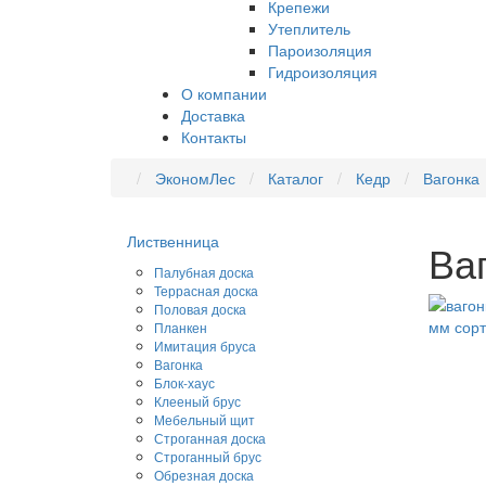
Крепежи
Утеплитель
Пароизоляция
Гидроизоляция
О компании
Доставка
Контакты
ЭкономЛес
Каталог
Кедр
Вагонка
Лиственница
Ва
Палубная доска
Террасная доска
Половая доска
Планкен
Имитация бруса
Вагонка
Блок-хаус
Клееный брус
Мебельный щит
Строганная доска
Строганный брус
Обрезная доска