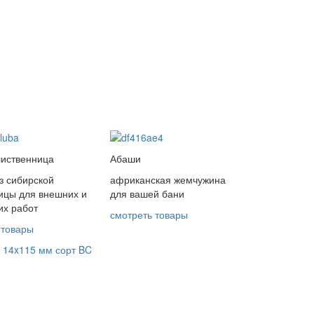
лиственница
Абаши
из сибирской
африканская жемчужина
ицы для внешних и
для вашей бани
их работ
смотреть товары
 товары
а 14x115 мм сорт BC