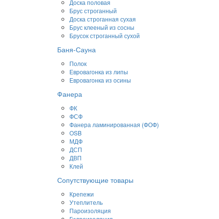
Доска половая
Брус строганный
Доска строганная сухая
Брус клееный из сосны
Брусок строганный сухой
Баня-Сауна
Полок
Евровагонка из липы
Евровагонка из осины
Фанера
ФК
ФСФ
Фанера ламинированная (ФОФ)
OSB
МДФ
ДСП
ДВП
Клей
Сопутствующие товары
Крепежи
Утеплитель
Пароизоляция
Гидроизоляция