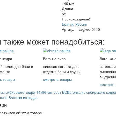
140 мм
Длина
от
Происхождение:
Братск, Россия
Артикул
: vagkedr0110
 также может понадобиться:
з кедра
Вагонка липа
Вагонка 
й полок для бани в
липовая вагонка для
вагонка 
именте
отделки бани и сауны
лиственн
внутренн
ь товары
смотреть товары
смотреть
 из сибирского кедра 14x96 мм сорт BC
Вагонка из сибирского кедр
ся к: Вагонка из кедра
зии
 отзывов об этом товаре.