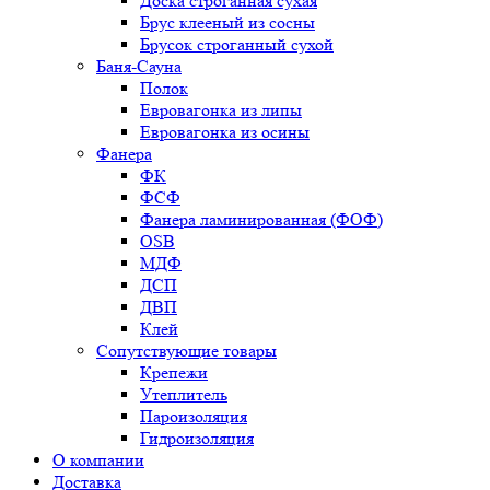
Доска строганная сухая
Брус клееный из сосны
Брусок строганный сухой
Баня-Сауна
Полок
Евровагонка из липы
Евровагонка из осины
Фанера
ФК
ФСФ
Фанера ламинированная (ФОФ)
OSB
МДФ
ДСП
ДВП
Клей
Сопутствующие товары
Крепежи
Утеплитель
Пароизоляция
Гидроизоляция
О компании
Доставка