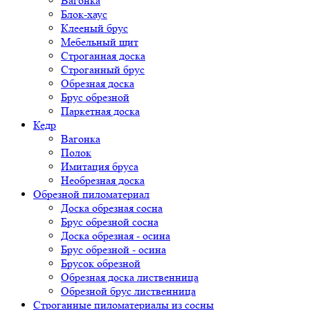
Вагонка
Блок-хаус
Клееный брус
Мебельный щит
Строганная доска
Строганный брус
Обрезная доска
Брус обрезной
Паркетная доска
Кедр
Вагонка
Полок
Имитация бруса
Необрезная доска
Обрезной пиломатериал
Доска обрезная сосна
Брус обрезной сосна
Доска обрезная - осина
Брус обрезной - осина
Брусок обрезной
Обрезная доска лиственница
Обрезной брус лиственница
Строганные пиломатериалы из сосны