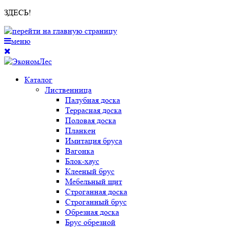
ЗДЕСЬ!
меню
Каталог
Лиственница
Палубная доска
Террасная доска
Половая доска
Планкен
Имитация бруса
Вагонка
Блок-хаус
Клееный брус
Мебельный щит
Строганная доска
Строганный брус
Обрезная доска
Брус обрезной