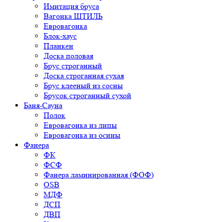
Имитация бруса
Вагонка ШТИЛЬ
Евровагонка
Блок-хаус
Планкен
Доска половая
Брус строганный
Доска строганная сухая
Брус клееный из сосны
Брусок строганный сухой
Баня-Сауна
Полок
Евровагонка из липы
Евровагонка из осины
Фанера
ФК
ФСФ
Фанера ламинированная (ФОФ)
OSB
МДФ
ДСП
ДВП