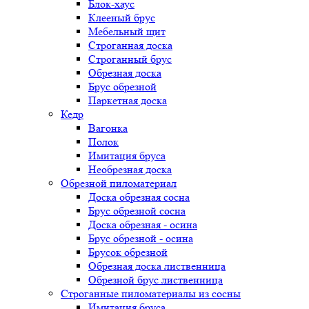
Блок-хаус
Клееный брус
Мебельный щит
Строганная доска
Строганный брус
Обрезная доска
Брус обрезной
Паркетная доска
Кедр
Вагонка
Полок
Имитация бруса
Необрезная доска
Обрезной пиломатериал
Доска обрезная сосна
Брус обрезной сосна
Доска обрезная - осина
Брус обрезной - осина
Брусок обрезной
Обрезная доска лиственница
Обрезной брус лиственница
Строганные пиломатериалы из сосны
Имитация бруса