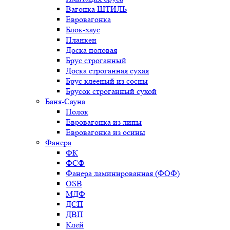
Вагонка ШТИЛЬ
Евровагонка
Блок-хаус
Планкен
Доска половая
Брус строганный
Доска строганная сухая
Брус клееный из сосны
Брусок строганный сухой
Баня-Сауна
Полок
Евровагонка из липы
Евровагонка из осины
Фанера
ФК
ФСФ
Фанера ламинированная (ФОФ)
OSB
МДФ
ДСП
ДВП
Клей