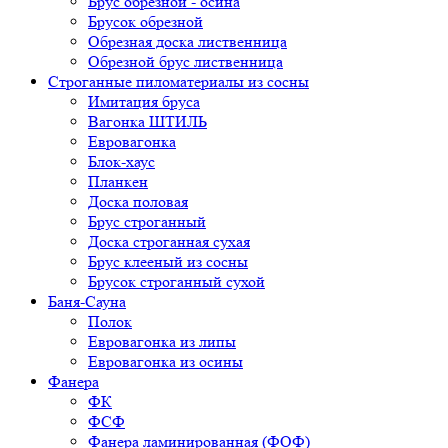
Брус обрезной - осина
Брусок обрезной
Обрезная доска лиственница
Обрезной брус лиственница
Строганные пиломатериалы из сосны
Имитация бруса
Вагонка ШТИЛЬ
Евровагонка
Блок-хаус
Планкен
Доска половая
Брус строганный
Доска строганная сухая
Брус клееный из сосны
Брусок строганный сухой
Баня-Сауна
Полок
Евровагонка из липы
Евровагонка из осины
Фанера
ФК
ФСФ
Фанера ламинированная (ФОФ)