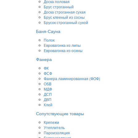
Доска половая
Брус строганный
Доска строганная сухая
Брус клееный из сосны
Брусок строганный сухой
Баня-Сауна
Полок
Евровагонка из липы
Евровагонка из осины
Фанера
ФК
ФСФ
Фанера ламинированная (ФОФ)
OSB
МДФ
ДСП
ДВП
Клей
Сопутствующие товары
Крепежи
Утеплитель
Пароизоляция
Гидроизоляция