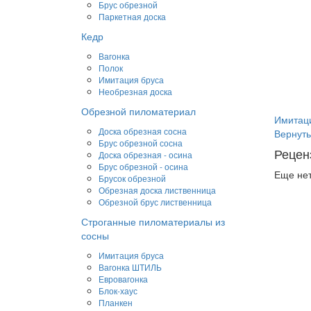
Брус обрезной
Паркетная доска
Кедр
Вагонка
Полок
Имитация бруса
Необрезная доска
Обрезной пиломатериал
Имитаци
Доска обрезная сосна
Вернуть
Брус обрезной сосна
Рецен
Доска обрезная - осина
Брус обрезной - осина
Еще нет
Брусок обрезной
Обрезная доска лиственница
Обрезной брус лиственница
Строганные пиломатериалы из
сосны
Имитация бруса
Вагонка ШТИЛЬ
Евровагонка
Блок-хаус
Планкен