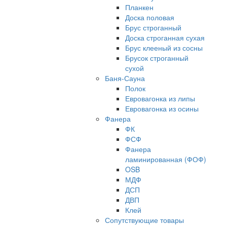
Планкен
Доска половая
Брус строганный
Доска строганная сухая
Брус клееный из сосны
Брусок строганный
сухой
Баня-Сауна
Полок
Евровагонка из липы
Евровагонка из осины
Фанера
ФК
ФСФ
Фанера
ламинированная (ФОФ)
OSB
МДФ
ДСП
ДВП
Клей
Сопутствующие товары