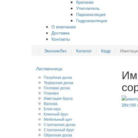
Крепежи
Утеплитель
Пароизоляция
Гидроизоляция
О компании
Доставка
Контакты
ЭкономЛес
Каталог
Кедр
Имитация
Лиственница
Им
Палубная доска
со
Террасная доска
Половая доска
Планкен
Имитация бруса
Вагонка
Блок-хаус
Клееный брус
Мебельный щит
Строганная доска
Строганный брус
Обрезная доска