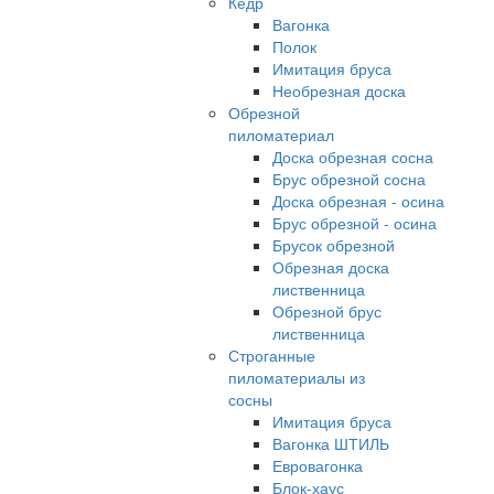
Кедр
Вагонка
Полок
Имитация бруса
Необрезная доска
Обрезной
пиломатериал
Доска обрезная сосна
Брус обрезной сосна
Доска обрезная - осина
Брус обрезной - осина
Брусок обрезной
Обрезная доска
лиственница
Обрезной брус
лиственница
Строганные
пиломатериалы из
сосны
Имитация бруса
Вагонка ШТИЛЬ
Евровагонка
Блок-хаус