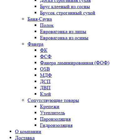
Доска строганная сухая
Брус клееный из сосны
Брусок строганный сухой
Баня-Сауна
Полок
Евровагонка из липы
Евровагонка из осины
Фанера
ФК
ФСФ
Фанера ламинированная (ФОФ)
OSB
МДФ
ДСП
ДВП
Клей
Сопутствующие товары
Крепежи
Утеплитель
Пароизоляция
Гидроизоляция
О компании
Доставка