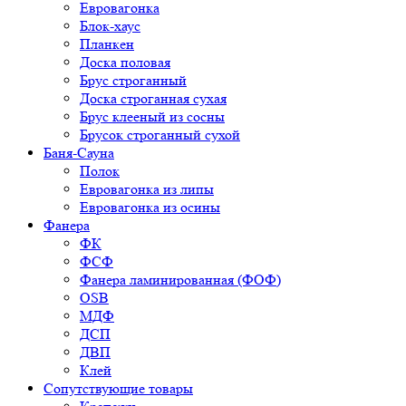
Евровагонка
Блок-хаус
Планкен
Доска половая
Брус строганный
Доска строганная сухая
Брус клееный из сосны
Брусок строганный сухой
Баня-Сауна
Полок
Евровагонка из липы
Евровагонка из осины
Фанера
ФК
ФСФ
Фанера ламинированная (ФОФ)
OSB
МДФ
ДСП
ДВП
Клей
Сопутствующие товары