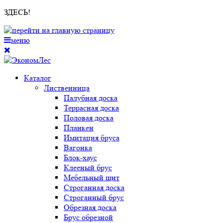
ЗДЕСЬ!
меню
Каталог
Лиственница
Палубная доска
Террасная доска
Половая доска
Планкен
Имитация бруса
Вагонка
Блок-хаус
Клееный брус
Мебельный щит
Строганная доска
Строганный брус
Обрезная доска
Брус обрезной