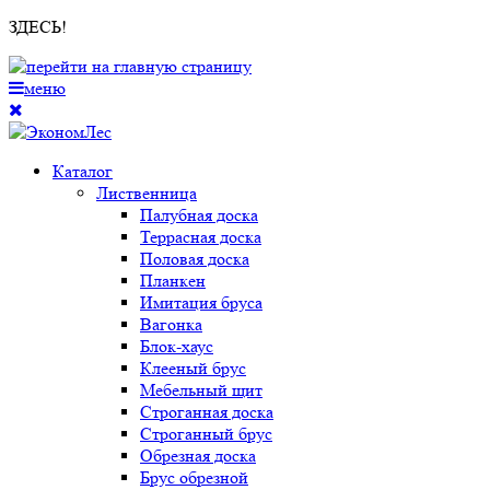
ЗДЕСЬ!
меню
Каталог
Лиственница
Палубная доска
Террасная доска
Половая доска
Планкен
Имитация бруса
Вагонка
Блок-хаус
Клееный брус
Мебельный щит
Строганная доска
Строганный брус
Обрезная доска
Брус обрезной