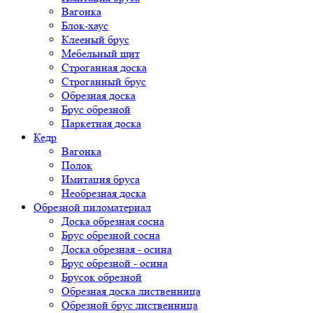
Вагонка
Блок-хаус
Клееный брус
Мебельный щит
Строганная доска
Строганный брус
Обрезная доска
Брус обрезной
Паркетная доска
Кедр
Вагонка
Полок
Имитация бруса
Необрезная доска
Обрезной пиломатериал
Доска обрезная сосна
Брус обрезной сосна
Доска обрезная - осина
Брус обрезной - осина
Брусок обрезной
Обрезная доска лиственница
Обрезной брус лиственница