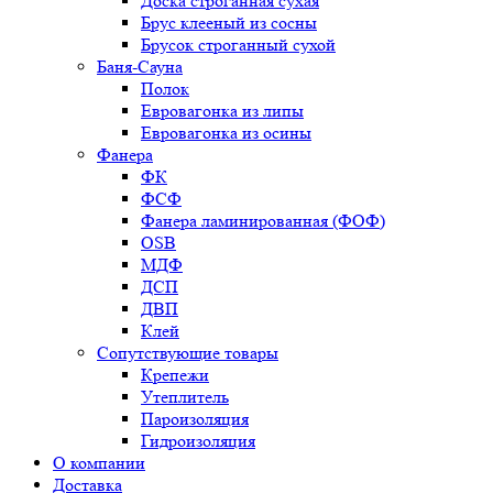
Доска строганная сухая
Брус клееный из сосны
Брусок строганный сухой
Баня-Сауна
Полок
Евровагонка из липы
Евровагонка из осины
Фанера
ФК
ФСФ
Фанера ламинированная (ФОФ)
OSB
МДФ
ДСП
ДВП
Клей
Сопутствующие товары
Крепежи
Утеплитель
Пароизоляция
Гидроизоляция
О компании
Доставка