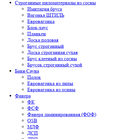
Строганные пиломатериалы из сосны
Имитация бруса
Вагонка ШТИЛЬ
Евровагонка
Блок-хаус
Планкен
Доска половая
Брус строганный
Доска строганная сухая
Брус клееный из сосны
Брусок строганный сухой
Баня-Сауна
Полок
Евровагонка из липы
Евровагонка из осины
Фанера
ФК
ФСФ
Фанера ламинированная (ФОФ)
OSB
МДФ
ДСП