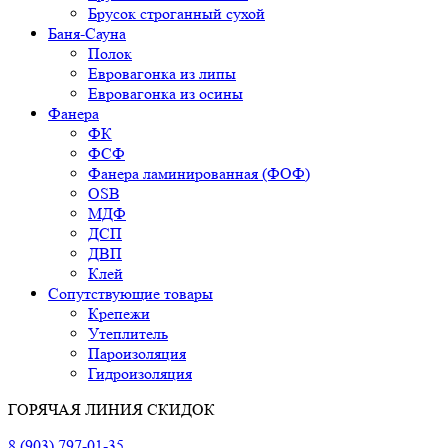
Брусок строганный сухой
Баня-Сауна
Полок
Евровагонка из липы
Евровагонка из осины
Фанера
ФК
ФСФ
Фанера ламинированная (ФОФ)
OSB
МДФ
ДСП
ДВП
Клей
Сопутствующие товары
Крепежи
Утеплитель
Пароизоляция
Гидроизоляция
ГОРЯЧАЯ ЛИНИЯ СКИДОК
8 (903) 797-01-35