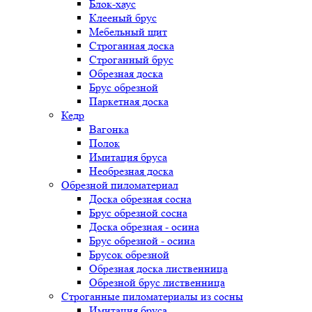
Блок-хаус
Клееный брус
Мебельный щит
Строганная доска
Строганный брус
Обрезная доска
Брус обрезной
Паркетная доска
Кедр
Вагонка
Полок
Имитация бруса
Необрезная доска
Обрезной пиломатериал
Доска обрезная сосна
Брус обрезной сосна
Доска обрезная - осина
Брус обрезной - осина
Брусок обрезной
Обрезная доска лиственница
Обрезной брус лиственница
Строганные пиломатериалы из сосны
Имитация бруса