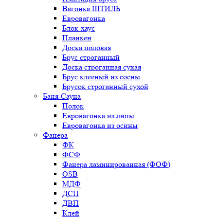
Вагонка ШТИЛЬ
Евровагонка
Блок-хаус
Планкен
Доска половая
Брус строганный
Доска строганная сухая
Брус клееный из сосны
Брусок строганный сухой
Баня-Сауна
Полок
Евровагонка из липы
Евровагонка из осины
Фанера
ФК
ФСФ
Фанера ламинированная (ФОФ)
OSB
МДФ
ДСП
ДВП
Клей