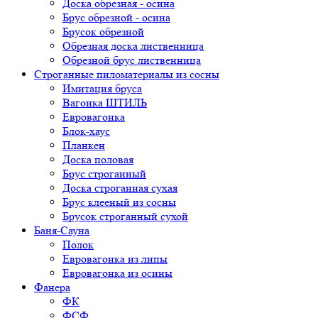
Доска обрезная - осина
Брус обрезной - осина
Брусок обрезной
Обрезная доска лиственница
Обрезной брус лиственница
Строганные пиломатериалы из сосны
Имитация бруса
Вагонка ШТИЛЬ
Евровагонка
Блок-хаус
Планкен
Доска половая
Брус строганный
Доска строганная сухая
Брус клееный из сосны
Брусок строганный сухой
Баня-Сауна
Полок
Евровагонка из липы
Евровагонка из осины
Фанера
ФК
ФСФ