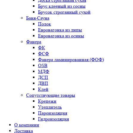
Доска строганная сухая
Брус клееный из сосны
Брусок строганный сухой
Баня-Сауна
Полок
Евровагонка из липы
Евровагонка из осины
Фанера
ФК
ФСФ
Фанера ламинированная (ФОФ)
OSB
МДФ
ДСП
ДВП
Клей
Сопутствующие товары
Крепежи
Утеплитель
Пароизоляция
Гидроизоляция
О компании
Доставка