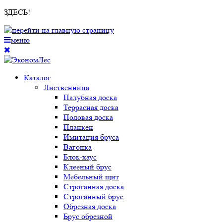
ЗДЕСЬ!
меню
Каталог
Лиственница
Палубная доска
Террасная доска
Половая доска
Планкен
Имитация бруса
Вагонка
Блок-хаус
Клееный брус
Мебельный щит
Строганная доска
Строганный брус
Обрезная доска
Брус обрезной