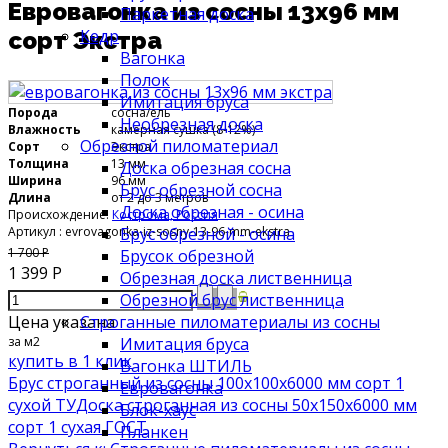
Евровагонка из сосны 13х96 мм
Паркетная доска
Кедр
сорт Экстра
Вагонка
Полок
Имитация бруса
Порода
сосна/ель
Необрезная доска
Влажность
камерная сушка (8-12%)
Обрезной пиломатериал
Сорт
Экстра
Толщина
13 мм
Доска обрезная сосна
Ширина
96 мм
Брус обрезной сосна
Длина
от 2 до 3 метров
Доска обрезная - осина
Происхождение:
Кострома, Россия
Артикул
: evrovagonka-iz-sosny-13-96-mm-ekstra
Брус обрезной - осина
1 700 Р
Брусок обрезной
1 399 Р
Обрезная доска лиственница
Обрезной брус лиственница
Цена указана
Строганные пиломатериалы из сосны
за м2
Имитация бруса
купить в 1 клик
Вагонка ШТИЛЬ
Брус строганный из сосны 100х100х6000 мм сорт 1
Евровагонка
сухой ТУ
Доска строганная из сосны 50х150х6000 мм
Блок-хаус
сорт 1 сухая ГОСТ
Планкен