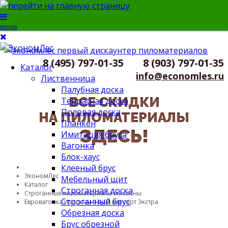
меню
8 (495) 797-01-35
8 (903) 797-01-35
Каталог
info@economles.ru
Лиственница
Палубная доска
ВСЕ СКИДКИ
Террасная доска
Половая доска
НА ПИЛОМАТЕРИАЛЫ
Планкен
ЗДЕСЬ!
Имитация бруса
Вагонка
Блок-хаус
Клееный брус
ЭкономЛес
Мебельный щит
Каталог
Строганная доска
Строганные пиломатериалы из сосны
Строганный брус
Евровагонка из сосны 13х96 мм сорт Экстра
Обрезная доска
Брус обрезной