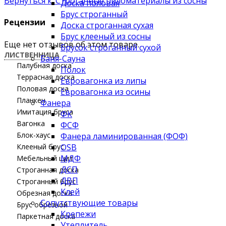
Вернуться к: Строганные пиломатериалы из сосны
Доска половая
Брус строганный
Рецензии
Доска строганная сухая
Брус клееный из сосны
Еще нет отзывов об этом товаре.
Брусок строганный сухой
ЛИСТВЕННИЦА
Баня-Сауна
Палубная доска
Полок
Террасная доска
Евровагонка из липы
Половая доска
Евровагонка из осины
Планкен
Фанера
Имитация бруса
ФК
Вагонка
ФСФ
Блок-хаус
Фанера ламинированная (ФОФ)
Клееный брус
OSB
МДФ
Мебельный щит
ДСП
Строганная доска
ДВП
Строганный брус
Клей
Обрезная доска
Сопутствующие товары
Брус обрезной
Крепежи
Паркетная доска
Утеплитель